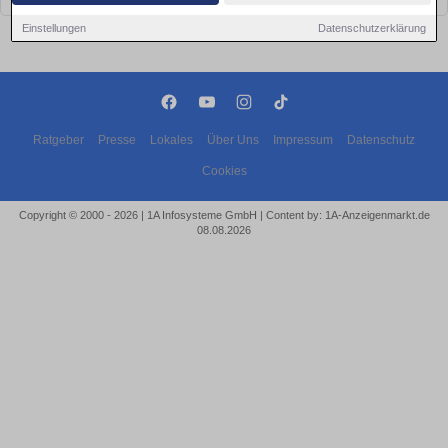
Einstellungen
Datenschutzerklärung
Ratgeber
Presse
Lokales
Über Uns
Impressum
Datenschutz
Cookies
Copyright © 2000 - 2026 | 1A Infosysteme GmbH | Content by: 1A-Anzeigenmarkt.de
08.08.2026