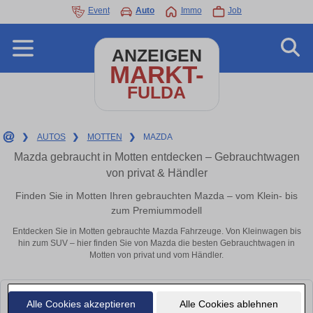
Event
Auto
Immo
Job
ANZEIGEN
MARKT-
FULDA
❯
AUTOS
❯
MOTTEN
❯
MAZDA
Mazda gebraucht in Motten entdecken – Gebrauchtwagen
von privat & Händler
Finden Sie in Motten Ihren gebrauchten Mazda – vom Klein- bis
zum Premiummodell
Entdecken Sie in Motten gebrauchte Mazda Fahrzeuge. Von Kleinwagen bis
hin zum SUV – hier finden Sie von Mazda die besten Gebrauchtwagen in
Motten von privat und vom Händler.
Leider konnten wir derzeit keine passenden Autos finden. Schauen Sie
Alle Cookies akzeptieren
Alle Cookies ablehnen
bald wieder vorbei!