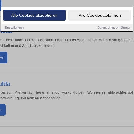
Alle Cookies akzeptieren
Alle Cookies ablehnen
Einstellungen
Datenschutzerklärung
Fulda
durch Fulda? Ob mit Bus, Bahn, Fahrrad oder Auto – unser Mobilitätsratgeber hilft 
hkeiten und Spartipps zu finden.
er
ulda
s zum Mietvertrag: Hier erfährst du, worauf du beim Wohnen in Fulda achten sollte
ewerbung und beliebten Stadtteilen.
r