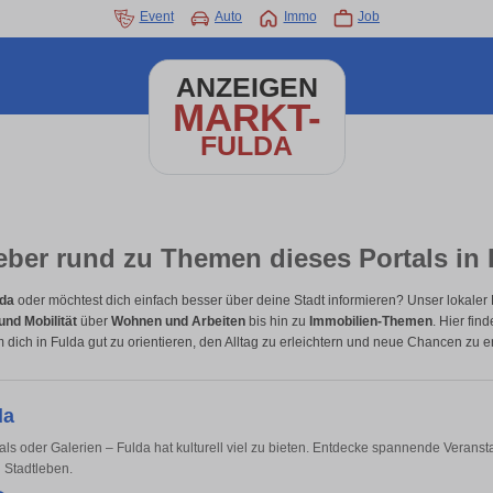
Event
Auto
Immo
Job
ANZEIGEN
MARKT-
FULDA
eber rund zu Themen dieses Portals in 
lda
oder möchtest dich einfach besser über deine Stadt informieren? Unser lokaler R
und Mobilität
über
Wohnen und Arbeiten
bis hin zu
Immobilien-Themen
. Hier fin
 dich in Fulda gut zu orientieren, den Alltag zu erleichtern und neue Chancen zu 
da
als oder Galerien – Fulda hat kulturell viel zu bieten. Entdecke spannende Veransta
d Stadtleben.