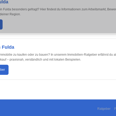
ulda
in Fulda besonders gefragt? Hier findest du Informationen zum Arbeitsmarkt, Bew
 deiner Region.
n Fulda
 Immobilie zu kaufen oder zu bauen? In unserem Immobilien-Ratgeber erfährst du a
f – praxisnah, verständlich und mit lokalen Beispielen.
eber
Ratgeber
P