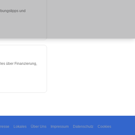
erbungstipps und
lles über Finanzierung,
resse
Lokales
Über Uns
Impressum
Datenschutz
Cookies