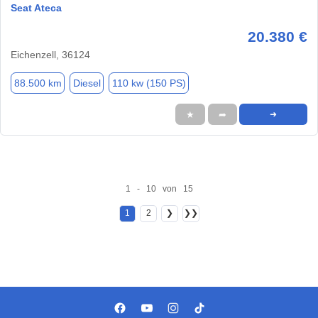
Seat Ateca
20.380 €
Eichenzell, 36124
88.500 km
Diesel
110 kw (150 PS)
★
➦
➜
1 - 10 von 15
1
2
❯
❯❯