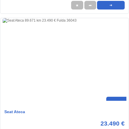
★
➦
➜
Seat Ateca
23.490 €