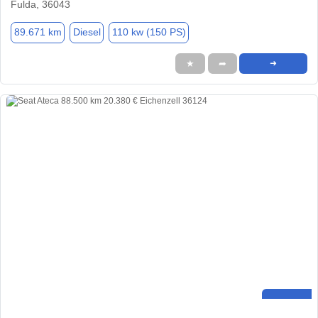
Fulda, 36043
89.671 km
Diesel
110 kw (150 PS)
★
➦
➜