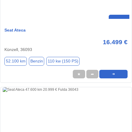
Seat Ateca
16.499 €
Künzell, 36093
52.100 km
Benzin
110 kw (150 PS)
★
➦
➜