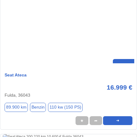
Seat Ateca
16.999 €
Fulda, 36043
89.900 km
Benzin
110 kw (150 PS)
★
➦
➜