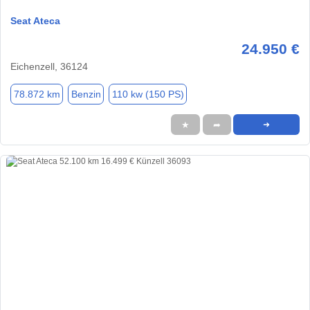
Seat Ateca
24.950 €
Eichenzell, 36124
78.872 km
Benzin
110 kw (150 PS)
★
➦
➜