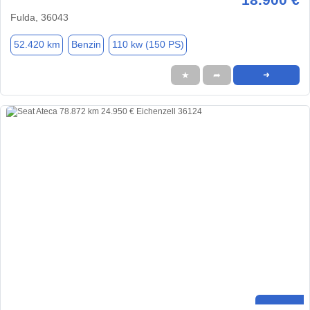
Fulda, 36043
52.420 km
Benzin
110 kw (150 PS)
★
➦
➜