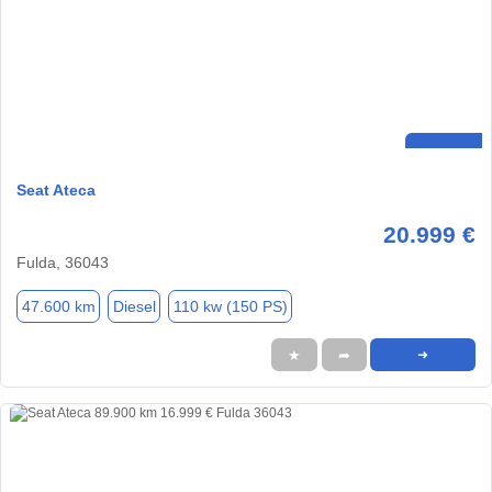
Seat Ateca
20.999 €
Fulda, 36043
47.600 km
Diesel
110 kw (150 PS)
★
➦
➜