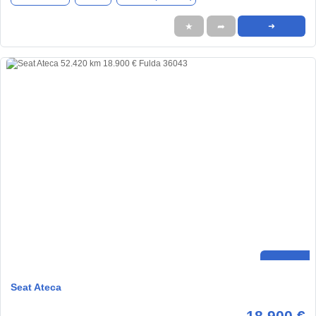
★
➦
➜
Seat Ateca
18.900 €