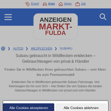
Event
Auto
Immo
Job
ANZEIGEN
MARKT-
FULDA
❯
AUTOS
❯
WILDFLECKEN
❯
SUBARU
Subaru gebraucht in Wildflecken entdecken –
Gebrauchtwagen von privat & Händler
Finden Sie in Wildflecken Ihren gebrauchten Subaru – vom Klein-
bis zum Premiummodell
Entdecken Sie in Wildflecken gebrauchte Subaru Fahrzeuge. Von
Kleinwagen bis hin zum SUV – hier finden Sie von Subaru die besten
Gebrauchtwagen in Wildflecken von privat und vom Händler.
Leider konnten wir derzeit keine passenden Autos finden. Schauen Sie
Alle Cookies akzeptieren
Alle Cookies ablehnen
bald wieder vorbei!