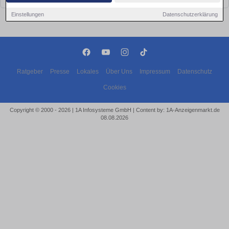
Einstellungen
Datenschutzerklärung
Ratgeber
Presse
Lokales
Über Uns
Impressum
Datenschutz
Cookies
Copyright © 2000 - 2026 | 1A Infosysteme GmbH | Content by: 1A-Anzeigenmarkt.de
08.08.2026