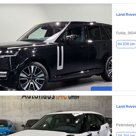
Land Rove
Fulda, 360
84.836 km
Land Rove
Petersberg 