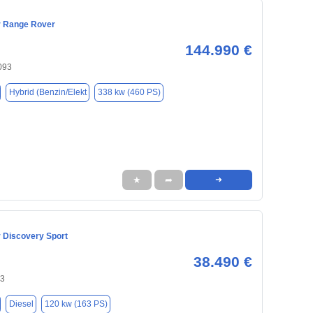
r Range Rover
144.990 €
093
Hybrid (Benzin/Elekt
338 kw (460 PS)
★
➦
➜
 Discovery Sport
38.490 €
43
Diesel
120 kw (163 PS)