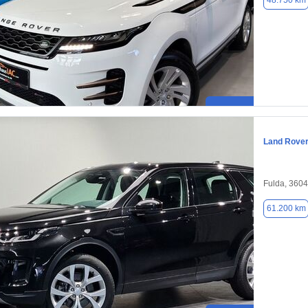
48.750 km
Land Rover
Fulda, 360
61.200 km