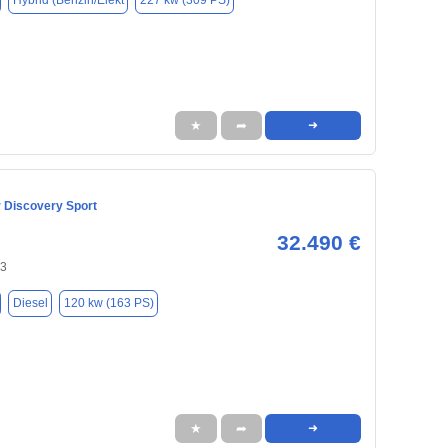
Hybrid (Benzin/Elekt
227 kw (309 PS)
★
➦
➜
 Discovery Sport
32.490 €
43
Diesel
120 kw (163 PS)
★
➦
➜