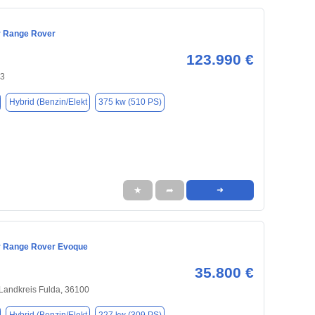
r Range Rover
123.990 €
43
Hybrid (Benzin/Elekt
375 kw (510 PS)
★
➦
➜
r Range Rover Evoque
35.800 €
Landkreis Fulda, 36100