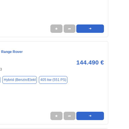
★
➦
➜
r Range Rover
144.490 €
43
Hybrid (Benzin/Elekt
405 kw (551 PS)
★
➦
➜