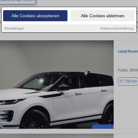
fsheim in der Rhön
Finden Sie in Bischofsheim in der Rhön Ihren gebrauchten La
Alle Cookies akzeptieren
Alle Cookies ablehnen
ecken Sie in Bischofsheim in der Rhön gebrauchte Land Rover Fahrzeuge. Von Kle
besten Gebrauchtwagen in Bischofsheim in der Rhön 
Einstellungen
Datenschutzerklärung
Land Rove
Fulda, 360
27.750 km