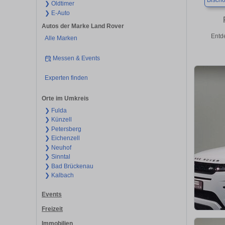
Bischo
❯ Oldtimer
❯ E-Auto
Autos der Marke Land Rover
Entd
Alle Marken
Messen & Events
Experten finden
Orte im Umkreis
❯ Fulda
❯ Künzell
❯ Petersberg
❯ Eichenzell
❯ Neuhof
❯ Sinntal
❯ Bad Brückenau
❯ Kalbach
Events
Freizeit
Immobilien