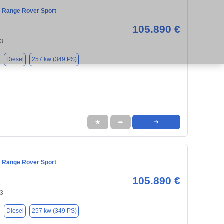
 Range Rover Sport
105.890 €
43
Diesel
257 kw (349 PS)
★
➦
➜
 Range Rover Sport
105.890 €
43
Diesel
257 kw (349 PS)