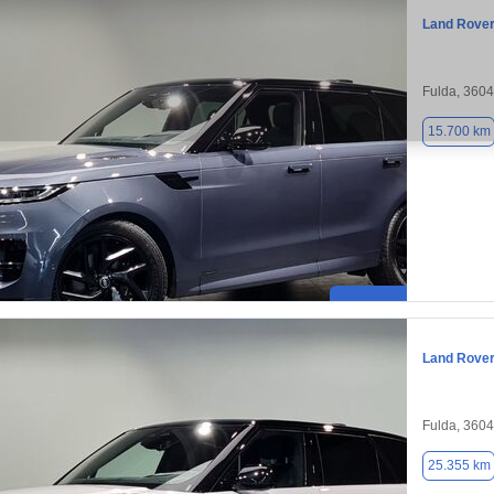
Land Rover
Fulda, 360
15.700 km
Land Rover
Fulda, 360
25.355 km