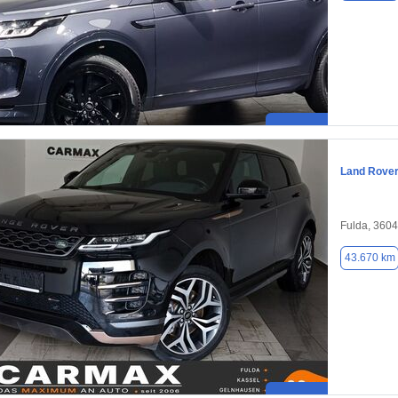
Land Rove
Fulda, 360
43.670 km