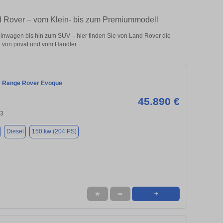
nd Rover – vom Klein- bis zum Premiummodell
inwagen bis hin zum SUV – hier finden Sie von Land Rover die
von privat und vom Händler.
r Range Rover Evoque
45.890 €
43
Diesel
150 kw (204 PS)
★
➦
➜