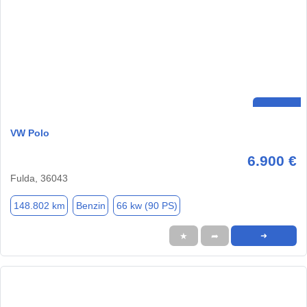
VW Polo
6.900 €
Fulda, 36043
148.802 km
Benzin
66 kw (90 PS)
★
➦
➜