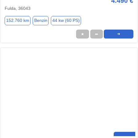
4.490 €
Fulda, 36043
152.760 km
Benzin
44 kw (60 PS)
★
➦
➜