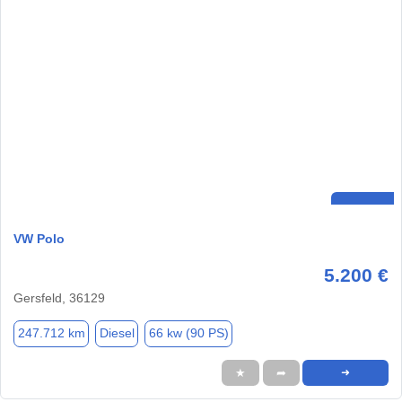
VW Polo
5.200 €
Gersfeld, 36129
247.712 km
Diesel
66 kw (90 PS)
★
➦
➜