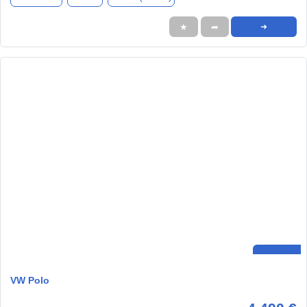
★
➦
➜
VW Polo