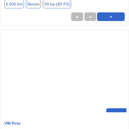
6.600 km
Benzin
59 kw (80 PS)
★
➦
➜
VW Polo