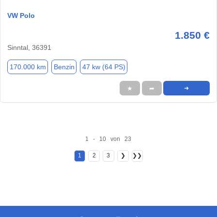
VW Polo
1.850 €
Sinntal, 36391
170.000 km
Benzin
47 kw (64 PS)
★
➦
➜
1 - 10 von 23
1
2
3
❯
❯❯