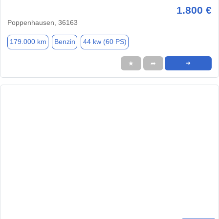
1.800 €
Poppenhausen, 36163
179.000 km
Benzin
44 kw (60 PS)
★
➦
➜