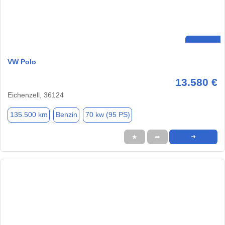
VW Polo
13.580 €
Eichenzell, 36124
135.500 km
Benzin
70 kw (95 PS)
★
➦
➜