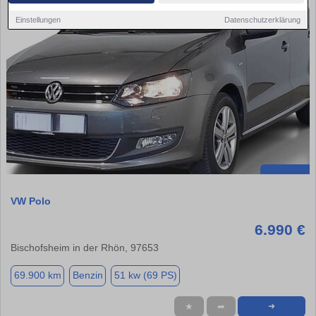
Einstellungen
Datenschutzerklärung
VW Polo
6.990 €
Bischofsheim in der Rhön, 97653
69.900 km
Benzin
51 kw (69 PS)
★
➦
➜