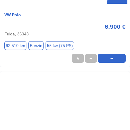
VW Polo
6.900 €
Fulda, 36043
92.510 km
Benzin
55 kw (75 PS)
★
➦
➜