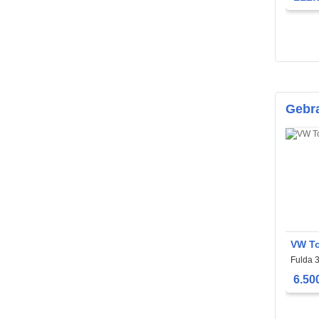
Gebr
VW T
Fulda 
6.50