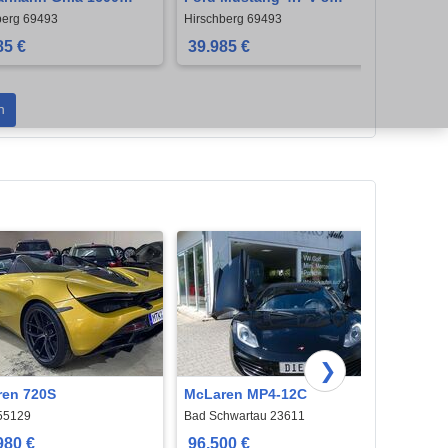
e
Modelljahr 1967
berg 69493
Hirschberg 69493
Hirsch
85 €
39.985 €
19.9
n
❯
en 720S
McLaren MP4-12C
McLa
55129
Bad Schwartau 23611
Bad Sc
980 €
96.500 €
96.5