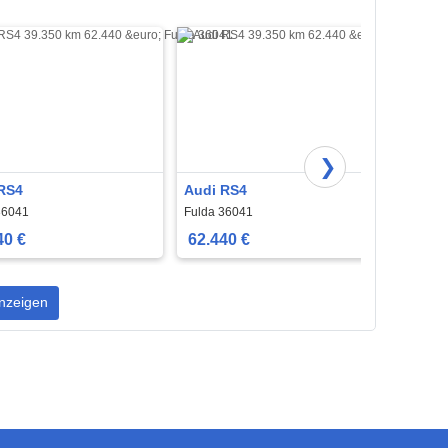
❯
RS4
Audi RS4
Audi 
36041
Fulda 36041
Fulda 
40 €
62.440 €
56.8
nzeigen