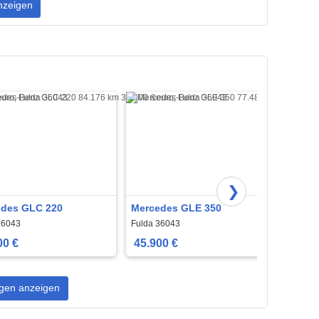
nzeigen
❯
des GLC 220
Mercedes GLE 350
Merce
36043
Fulda 36043
Fulda 
00 €
45.900 €
45.9
gen anzeigen