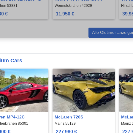
IMER
Liebhaberfahrzeug !!!
Coup
chen 53881
Wermelskirchen 42929
Hirsch
80 €
11.950 €
39.9
Alle Oldtimer anzeige
ium Cars
ren MP4-12C
McLaren 720S
McLar
tenkirchen 85301
Mainz 55129
Mainz 
000 €
227.980 €
227.