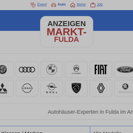
Event
Auto
Immo
Job
ANZEIGEN
MARKT-
FULDA
Autohäuser-Experten in Fulda im A