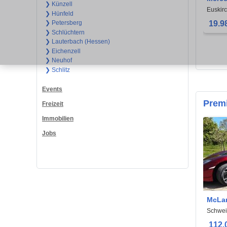
❯ Künzell
OLDT
Euskir
❯ Hünfeld
19.9
❯ Petersberg
❯ Schlüchtern
❯ Lauterbach (Hessen)
❯ Eichenzell
❯ Neuhof
❯ Schlitz
Events
Prem
Freizeit
Immobilien
Jobs
McLa
Schwei
112.