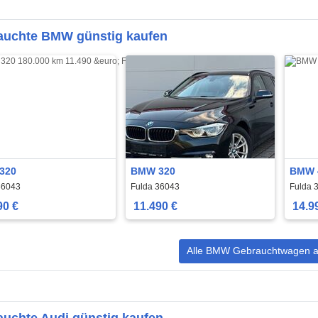
auchte BMW günstig kaufen
320
BMW 320
BMW 
36043
Fulda 36043
Fulda 
90 €
11.490 €
14.9
Alle BMW Gebrauchtwagen a
uchte Audi günstig kaufen