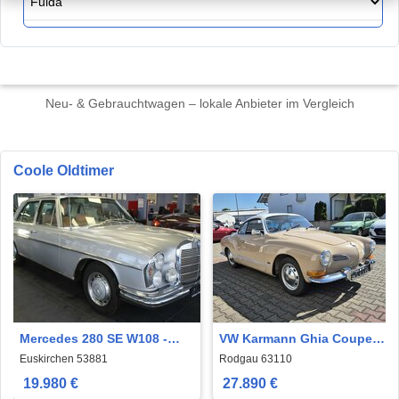
Neu- & Gebrauchtwagen – lokale Anbieter im Vergleich
Coole Oldtimer
Mercedes 280 SE W108 -
VW Karmann Ghia Coupe
OLDTIMER
schönes restauriertes
Euskirchen 53881
Rodgau 63110
Coupe
19.980 €
27.890 €