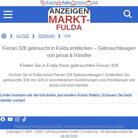
Event
Auto
Immo
Job
ANZEIGEN
MARKT-
FULDA
❯
AUTOS
❯
FERRARI
❯
328
Ferrari 328 gebraucht in Fulda entdecken – Gebrauchtwagen
von privat & Händler
Finden Sie in Fulda Ihren gebrauchten Ferrari 328
Suchen Sie in Fulda einen Ferrari 328 Gebrauchtwagen? Entdecken Sie
gebrauchte 328 von 328 in verschiedenen Ausführungen und Preisklassen von
privat und vom Händler.
Leider konnten wir derzeit keine passenden Autos finden. Schauen Sie bald
wieder vorbei!
Ratgeber
Presse
Lokales
Über Uns
Impressum
Datenschutz
Cookies
Copyright © 2000 - 2026 | 1A Infosysteme GmbH | Content by: 1A-Anzeigenmarkt.de
06.08.2026