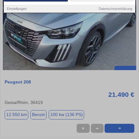
Einstellungen
Datenschutzerklärung
Peugeot 208
21.490 €
Geisa/Rhön, 36419
12.550 km
Benzin
100 kw (136 PS)
★
➦
➜