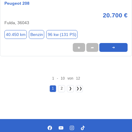
Peugeot 208
20.700 €
Fulda, 36043
40.450 km
Benzin
96 kw (131 PS)
★
➦
➜
1 - 10 von 12
1
2
❯
❯❯