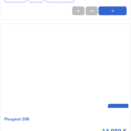
★
➦
➜
Peugeot 208
14.980 €