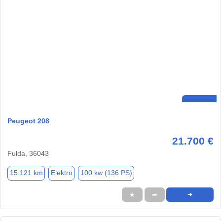
Peugeot 208
21.700 €
Fulda, 36043
15.121 km
Elektro
100 kw (136 PS)
★
➦
➜