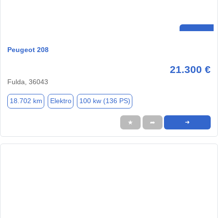
Peugeot 208
21.300 €
Fulda, 36043
18.702 km
Elektro
100 kw (136 PS)
★
➦
➜