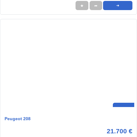
★
➦
➜
Peugeot 208
21.700 €