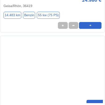
Geisa/Rhön, 36419
14.483 km
Benzin
55 kw (75 PS)
★
➦
➜