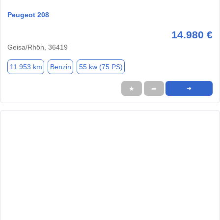
Peugeot 208
14.980 €
Geisa/Rhön, 36419
11.953 km
Benzin
55 kw (75 PS)
★
➦
➜