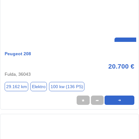
Peugeot 208
20.700 €
Fulda, 36043
29.162 km
Elektro
100 kw (136 PS)
★
➦
➜