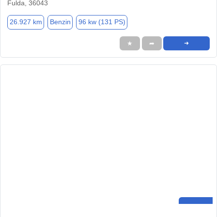
Fulda, 36043
26.927 km
Benzin
96 kw (131 PS)
★
➦
➜