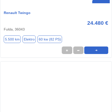
Renault Twingo
24.480 €
Fulda, 36043
5.500 km
Elektro
60 kw (82 PS)
★
➦
➜