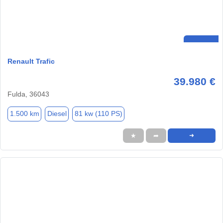
Renault Trafic
39.980 €
Fulda, 36043
1.500 km
Diesel
81 kw (110 PS)
★
➦
➜