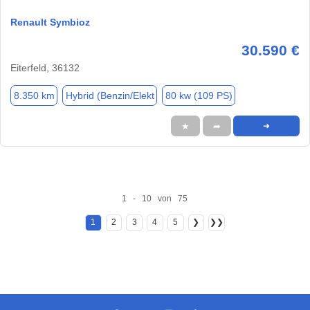
Renault Symbioz
30.590 €
Eiterfeld, 36132
8.350 km
Hybrid (Benzin/Elekt
80 kw (109 PS)
★
➦
➜
1 - 10 von 75
1
2
3
4
5
❯
❯❯