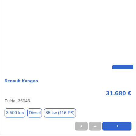
Renault Kangoo
31.680 €
Fulda, 36043
3.500 km
Diesel
85 kw (116 PS)
★
➦
➜