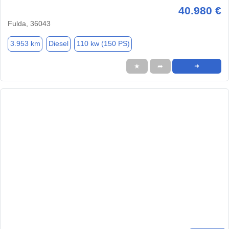
40.980 €
Fulda, 36043
3.953 km
Diesel
110 kw (150 PS)
★
➦
➜