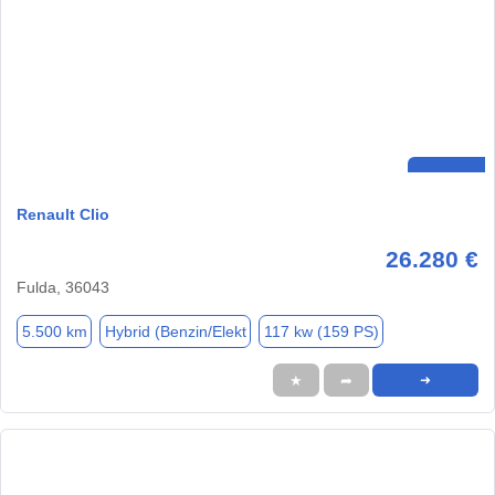
Renault Clio
26.280 €
Fulda, 36043
5.500 km
Hybrid (Benzin/Elekt
117 kw (159 PS)
★
➦
➜