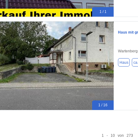
1 / 1
Haus mit g
Wartenberg
Haus
ca
1 / 16
1 - 10 von 273