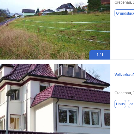
Grebenau, 
Grundstüc
1 / 1
Vollverkauf
Grebenau, 
Haus
ca