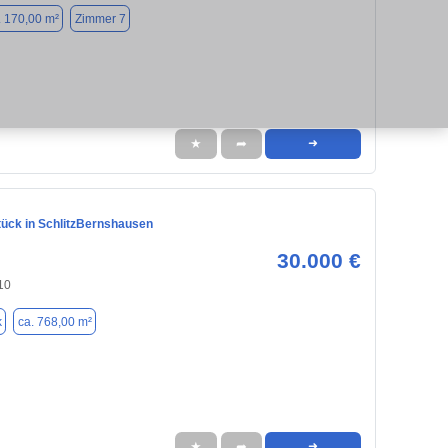
. 170,00 m²
Zimmer 7
★
➦
➜
ück in SchlitzBernshausen
30.000 €
110
k
ca. 768,00 m²
★
➦
➜