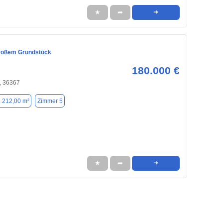
★
➦
➜
roßem Grundstück
180.000 €
, 36367
. 212,00 m²
Zimmer 5
★
➦
➜