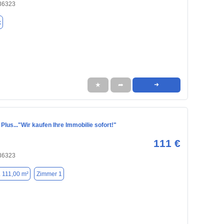
36323
k
★
➦
➜
 Plus..."Wir kaufen Ihre Immobilie sofort!"
111 €
36323
. 111,00 m²
Zimmer 1