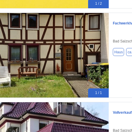
1 / 2
Fachwerkha
Bad Salzsch
Haus
ca
1 / 1
Vollverkauf
Bad Salzsch