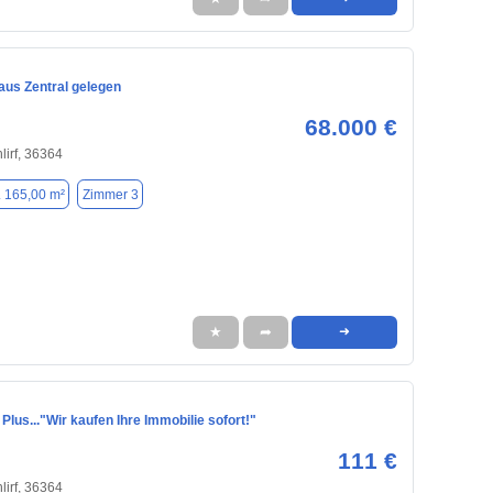
us Zentral gelegen
68.000 €
lirf, 36364
. 165,00 m²
Zimmer 3
★
➦
➜
 Plus..."Wir kaufen Ihre Immobilie sofort!"
111 €
lirf, 36364