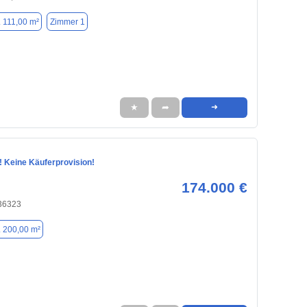
. 111,00 m²
Zimmer 1
★
➦
➜
! Keine Käuferprovision!
174.000 €
36323
. 200,00 m²