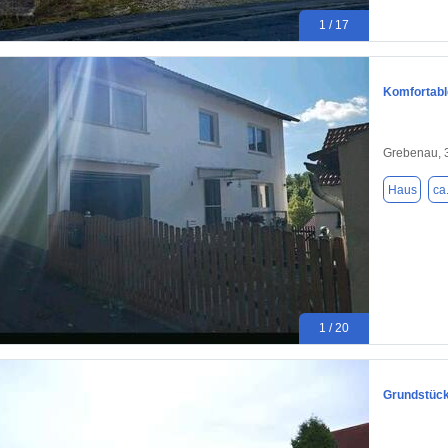
1 / 17
Komfortable
Grebenau, 
Haus
ca
1 / 20
Grundstück