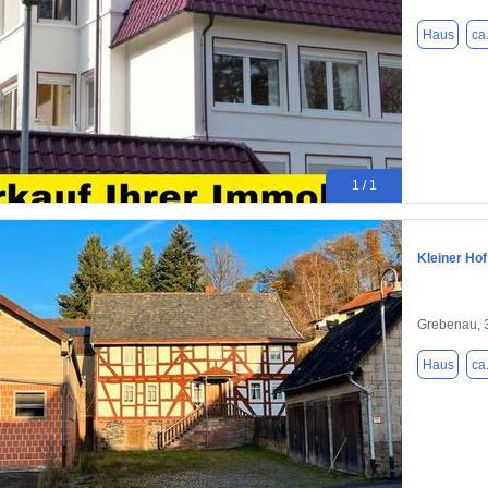
Haus
ca
1 / 1
Kleiner Hof
Grebenau, 
Haus
ca