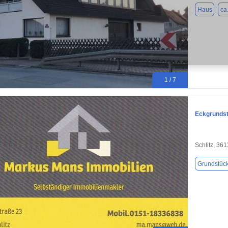
Haus
ca
1 / 7
Eckgrundst
Schlitz, 36
Grundstüc