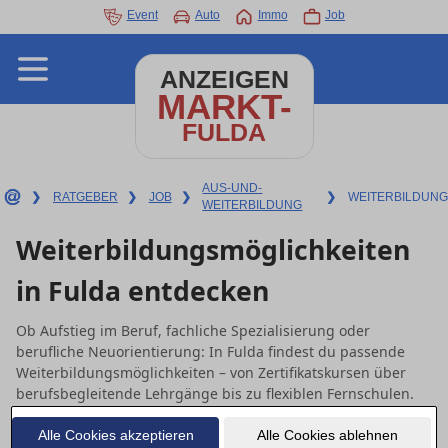
Event
Auto
Immo
Job
ANZEIGEN
MARKT-
FULDA
AUS-UND-
❯
RATGEBER
❯
JOB
❯
❯
WEITERBILDUNG
WEITERBILDUNG
Weiterbildungsmöglichkeiten
in Fulda entdecken
Ob Aufstieg im Beruf, fachliche Spezialisierung oder
berufliche Neuorientierung: In Fulda findest du passende
Weiterbildungsmöglichkeiten – von Zertifikatskursen über
berufsbegleitende Lehrgänge bis zu flexiblen Fernschulen.
Alle Cookies akzeptieren
Alle Cookies ablehnen