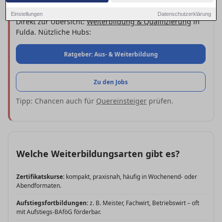
Schnell starten
Einstellungen
Datenschutzerklärung
Direkt zur Übersicht:
Weiterbildung & Qualifizierung
in
Fulda. Nützliche Hubs:
Ratgeber: Aus- & Weiterbildung
Zu den Jobs
Tipp: Chancen auch für
Quereinsteiger
prüfen.
Welche Weiterbildungsarten gibt es?
Zertifikatskurse:
kompakt, praxisnah, häufig in Wochenend- oder
Abendformaten.
Aufstiegsfortbildungen:
z. B. Meister, Fachwirt, Betriebswirt – oft
mit Aufstiegs-BAföG förderbar.