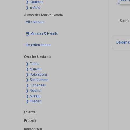
Bad B
❯ Oldtimer
❯ E-Auto
Autos der Marke Skoda
Suchen
Alle Marken
Messen & Events
Leider k
Experten finden
Orte im Umkreis
❯ Fulda
❯ Künzell
❯ Petersberg
❯ Schlüchtern
❯ Eichenzell
❯ Neuhof
❯ Sinntal
❯ Flieden
Events
Freizeit
Immobilien