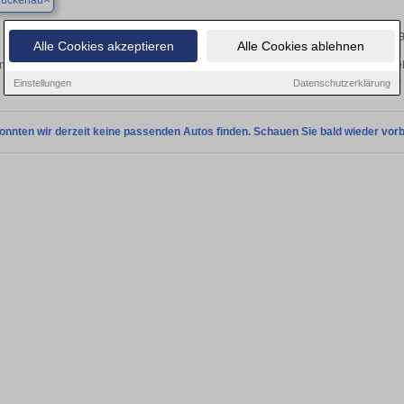
rückenau
Finden Sie in Bad Brückenau Ihren gebr
Alle Cookies akzeptieren
Alle Cookies ablehnen
 Sie in Bad Brückenau einen Skoda Octavia Gebrauchtwagen? Entdecken Sie geb
Preisklassen von privat und vom
Einstellungen
Datenschutzerklärung
onnten wir derzeit keine passenden Autos finden. Schauen Sie bald wieder vorb