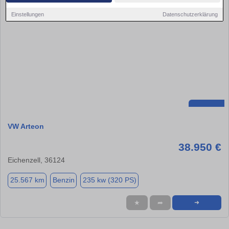
Einstellungen
Datenschutzerklärung
VW Arteon
38.950 €
Eichenzell, 36124
25.567 km
Benzin
235 kw (320 PS)
★
➦
➜