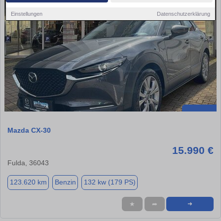
Einstellungen
Datenschutzerklärung
Mazda CX-30
15.990 €
Fulda, 36043
123.620 km
Benzin
132 kw (179 PS)
★
➦
➜