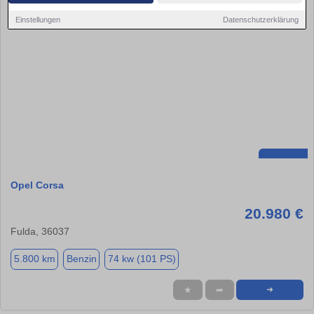
Einstellungen
Datenschutzerklärung
Opel Corsa
20.980 €
Fulda, 36037
5.800 km
Benzin
74 kw (101 PS)
★
➦
➜