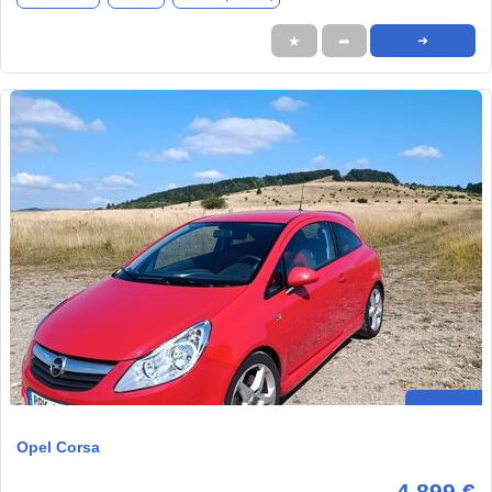
★
➦
➜
Opel Corsa
4.899 €