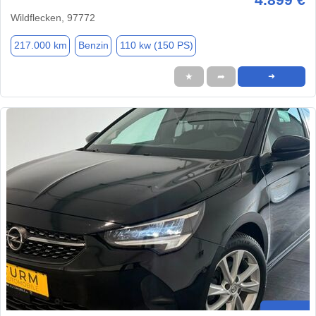
Wildflecken, 97772
217.000 km
Benzin
110 kw (150 PS)
★
➦
➜