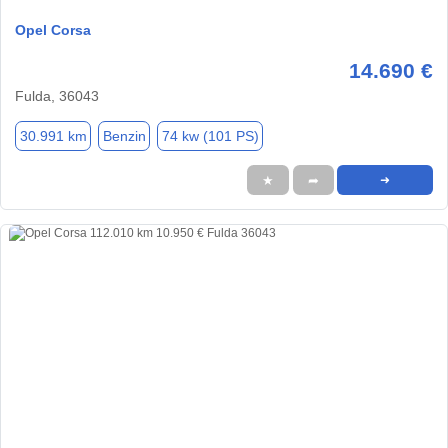
Opel Corsa
14.690 €
Fulda, 36043
30.991 km
Benzin
74 kw (101 PS)
★
➦
➜