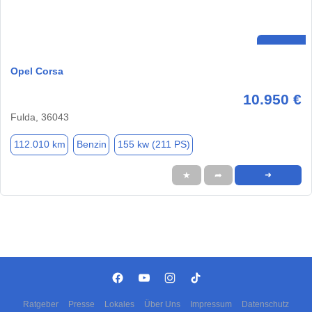
Opel Corsa
10.950 €
Fulda, 36043
112.010 km
Benzin
155 kw (211 PS)
★
➦
➜
Ratgeber
Presse
Lokales
Über Uns
Impressum
Datenschutz