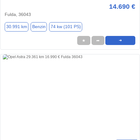
14.690 €
Fulda, 36043
30.991 km
Benzin
74 kw (101 PS)
★
➦
➜