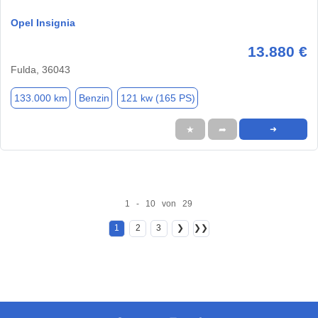
Opel Insignia
13.880 €
Fulda, 36043
133.000 km
Benzin
121 kw (165 PS)
★
➦
➜
1 - 10 von 29
1
2
3
❯
❯❯