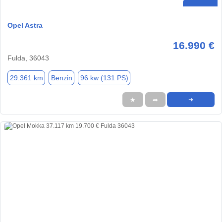
Opel Astra
16.990 €
Fulda, 36043
29.361 km
Benzin
96 kw (131 PS)
★
➦
➜