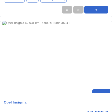
★
➦
➜
Opel Insignia