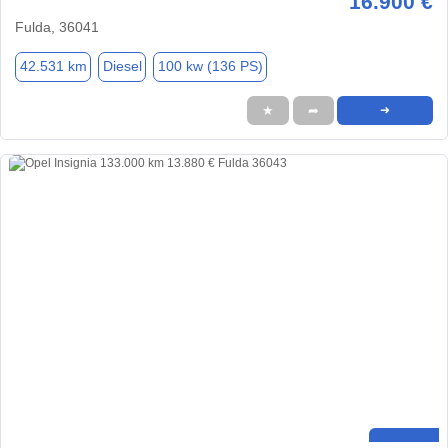
16.900 €
Fulda, 36041
42.531 km
Diesel
100 kw (136 PS)
★
➦
➜