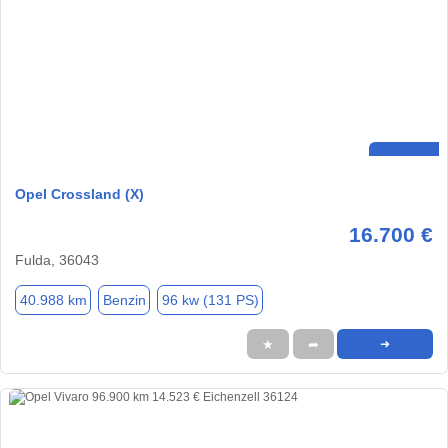
Opel Crossland (X)
16.700 €
Fulda, 36043
40.988 km
Benzin
96 kw (131 PS)
★
➦
➜