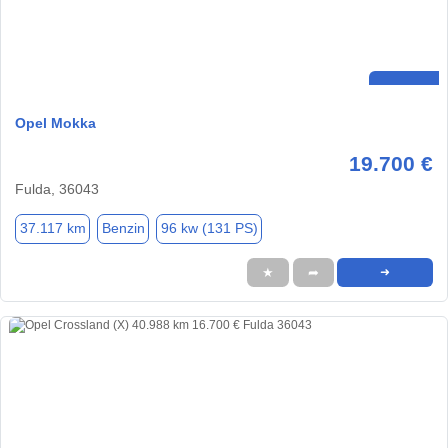
Opel Mokka
19.700 €
Fulda, 36043
37.117 km
Benzin
96 kw (131 PS)
★
➦
➜