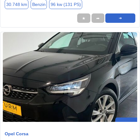
30.748 km
Benzin
96 kw (131 PS)
★
➦
➜
Opel Corsa