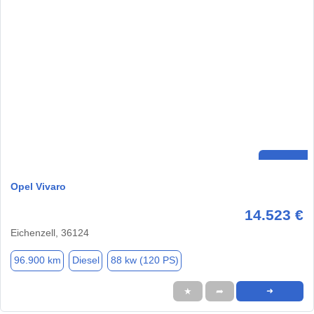
Opel Vivaro
14.523 €
Eichenzell, 36124
96.900 km
Diesel
88 kw (120 PS)
★
➦
➜