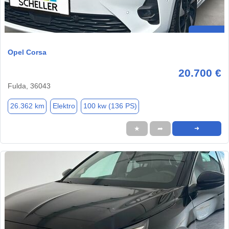
Opel Corsa
20.700 €
Fulda, 36043
26.362 km
Elektro
100 kw (136 PS)
★
➦
➜