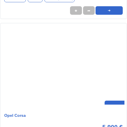
★
➦
➜
Opel Corsa
5.900 €