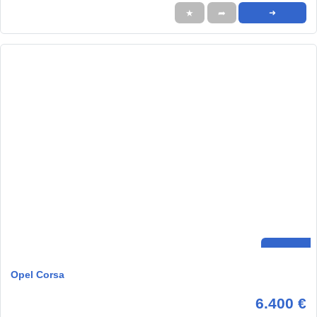
★
➦
➜
Opel Corsa
6.400 €