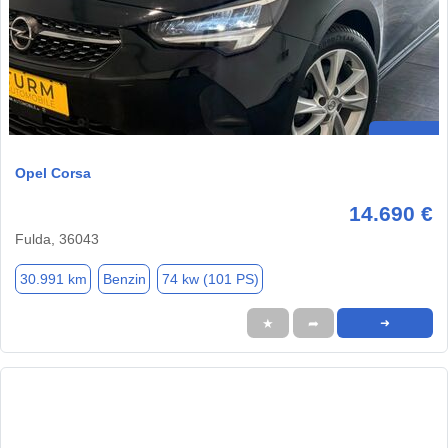
Opel Corsa
14.690 €
Fulda, 36043
30.991 km
Benzin
74 kw (101 PS)
★
➦
➜