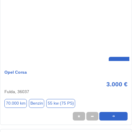
Opel Corsa
3.000 €
Fulda, 36037
70.000 km
Benzin
55 kw (75 PS)
★
➦
➜