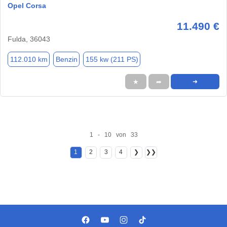
Opel Corsa
11.490 €
Fulda, 36043
112.010 km
Benzin
155 kw (211 PS)
★
➦
➜
1 - 10 von 33
1
2
3
4
❯
❯❯