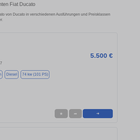
hten Fiat Ducato
ato von Ducato in verschiedenen Ausführungen und Preisklassen
r.
5.500 €
37
m
Diesel
74 kw (101 PS)
★
➦
➜