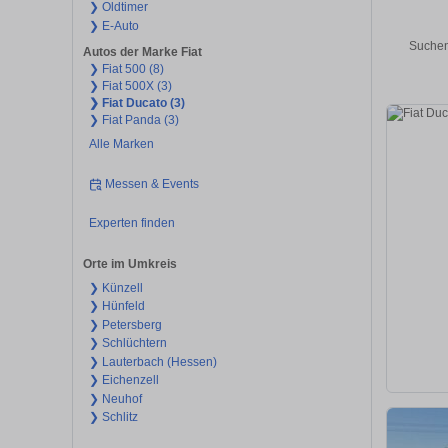
❯ Oldtimer
❯ E-Auto
Suchen
Autos der Marke Fiat
❯ Fiat 500 (8)
❯ Fiat 500X (3)
❯ Fiat Ducato (3)
❯ Fiat Panda (3)
Alle Marken
Messen & Events
Experten finden
Orte im Umkreis
❯ Künzell
❯ Hünfeld
❯ Petersberg
❯ Schlüchtern
❯ Lauterbach (Hessen)
❯ Eichenzell
❯ Neuhof
❯ Schlitz