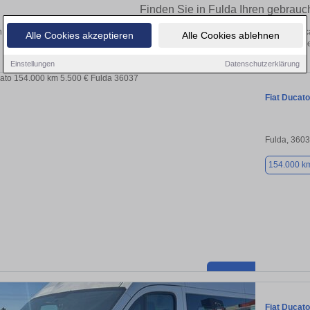
Finden Sie in Fulda Ihren gebrauc
 Sie in Fulda einen Fiat Ducato Gebrauchtwagen? Entdecken Sie gebrauchte Duc
Alle Cookies akzeptieren
Alle Cookies ablehnen
von privat und vom Händle
Einstellungen
Datenschutzerklärung
Fiat Ducato
Fulda, 360
154.000 k
Fiat Ducato