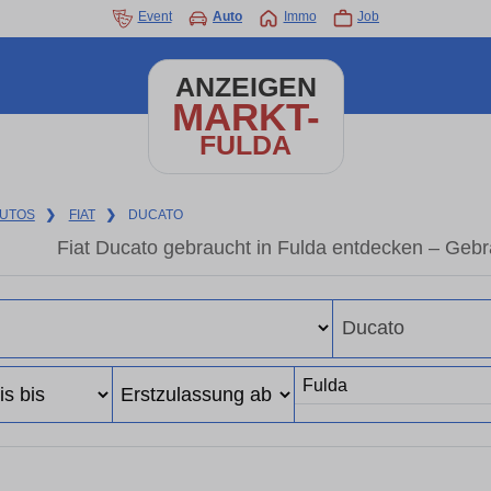
Event
Auto
Immo
Job
ANZEIGEN
MARKT-
FULDA
UTOS
❯
FIAT
❯
DUCATO
Fiat Ducato gebraucht in Fulda entdecken – Geb