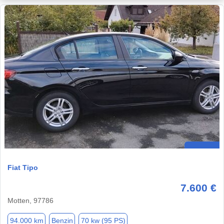
Fiat Tipo
7.600 €
Motten, 97786
94.000 km
Benzin
70 kw (95 PS)