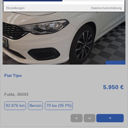
Einstellungen
Datenschutzerklärung
Fiat Tipo
5.950 €
Fulda, 36043
92.876 km
Benzin
70 kw (95 PS)
★
➦
➜