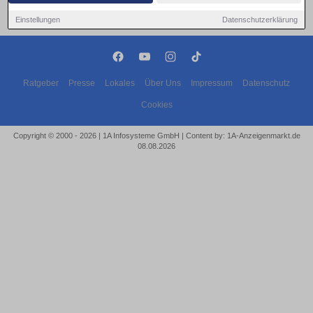
Einstellungen
Datenschutzerklärung
Ratgeber
Presse
Lokales
Über Uns
Impressum
Datenschutz
Cookies
Copyright © 2000 - 2026 | 1A Infosysteme GmbH | Content by: 1A-Anzeigenmarkt.de
08.08.2026