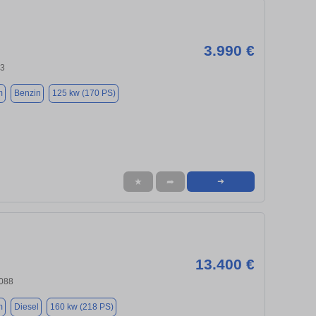
3.990 €
43
m
Benzin
125 kw (170 PS)
★
➦
➜
13.400 €
6088
m
Diesel
160 kw (218 PS)