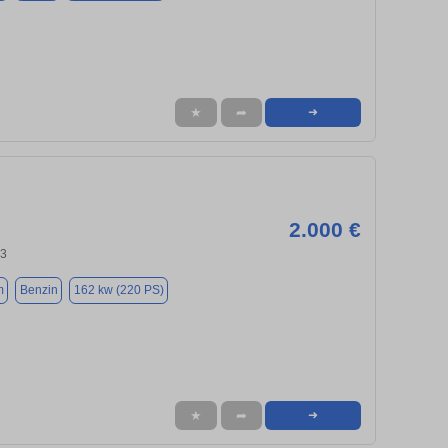
★
➦
➜
2.000 €
43
m
Benzin
162 kw (220 PS)
★
➦
➜