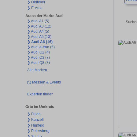
Geisa
❯ Oldtimer
❯ E-Auto
Autos der Marke Audi
❯ Audi A1 (5)
Suchen
❯ Audi A3 (12)
❯ Audi A4 (5)
❯ Audi A5 (13)
❯ Audi A6 (16)
❯ Audi e-tron (5)
❯ Audi Q2 (4)
❯ Audi Q3 (7)
❯ Audi Q8 (3)
Alle Marken
Messen & Events
Experten finden
Orte im Umkreis
❯ Fulda
❯ Künzell
❯ Hünfeld
❯ Petersberg
❯ Schlitz