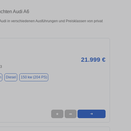
uchten Audi A6
udi in verschiedenen Ausführungen und Preisklassen von privat
21.999 €
43
m
Diesel
150 kw (204 PS)
★
➦
➜