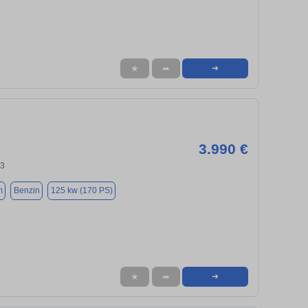
★
➦
➜
3.990 €
43
m
Benzin
125 kw (170 PS)
★
➦
➜