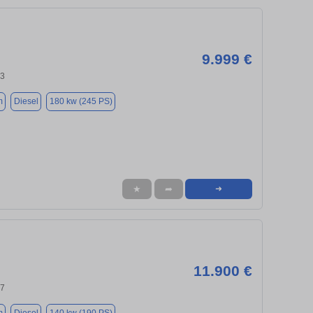
9.999 €
43
m
Diesel
180 kw (245 PS)
★
➦
➜
11.900 €
37