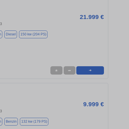
21.999 €
43
m
Diesel
150 kw (204 PS)
★
➦
➜
9.999 €
43
m
Benzin
132 kw (179 PS)