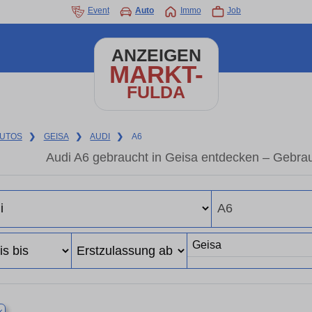
Event
Auto
Immo
Job
ANZEIGEN
MARKT-
FULDA
UTOS
❯
GEISA
❯
AUDI
❯
A6
Audi A6 gebraucht in Geisa entdecken – Gebra
×