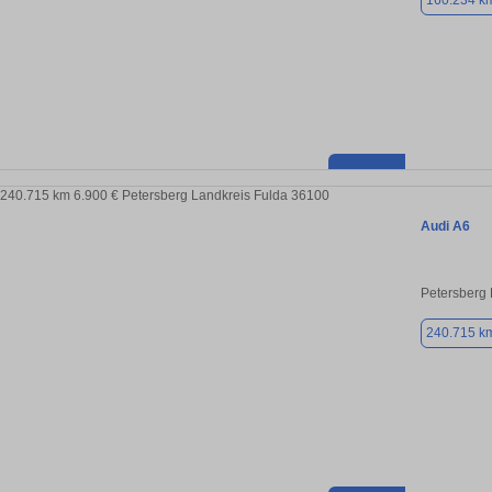
160.234 k
Audi A6
Petersberg 
240.715 k