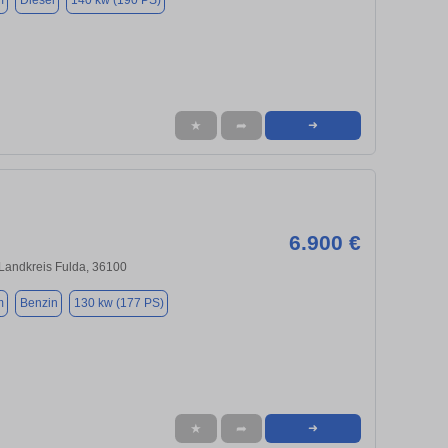
m
Diesel
140 kw (190 PS)
★
➦
➜
6.900 €
Landkreis Fulda, 36100
m
Benzin
130 kw (177 PS)
★
➦
➜