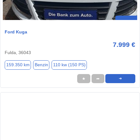
Ford Kuga
7.999 €
Fulda, 36043
159.350 km
Benzin
110 kw (150 PS)
★
➦
➜