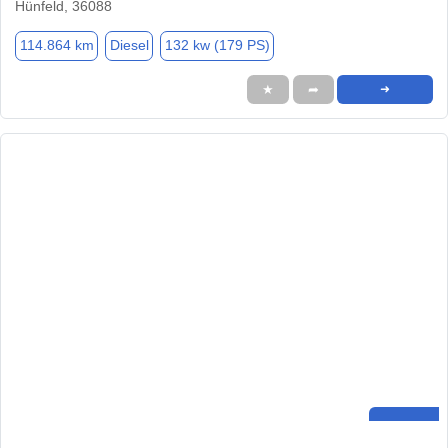
Hünfeld, 36088
114.864 km
Diesel
132 kw (179 PS)
★
➦
➜