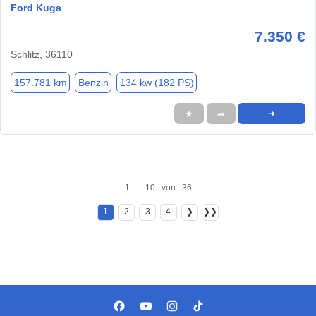
Ford Kuga
7.350 €
Schlitz, 36110
157.781 km
Benzin
134 kw (182 PS)
★
➦
➜
1 - 10 von 36
1
2
3
4
❯
❯❯