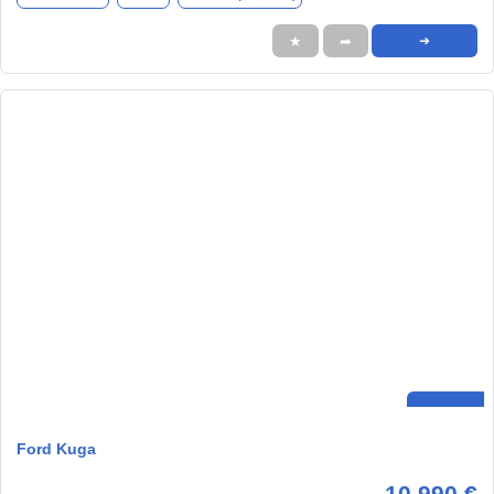
★
➦
➜
Ford Kuga
10.990 €