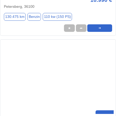
Petersberg, 36100
130.475 km
Benzin
110 kw (150 PS)
★
➦
➜