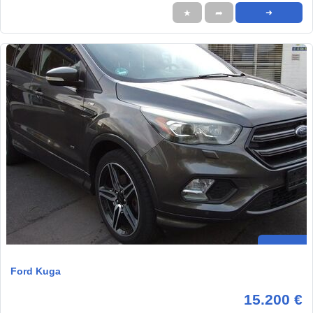
★
➦
➜
Ford Kuga
15.200 €