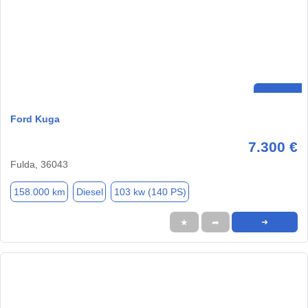
Ford Kuga
7.300 €
Fulda, 36043
158.000 km
Diesel
103 kw (140 PS)
★
➦
➜