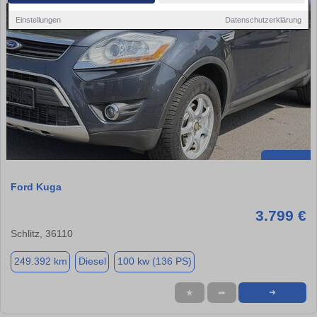
Einstellungen
Datenschutzerklärung
Ford Kuga
3.799 €
Schlitz, 36110
249.392 km
Diesel
100 kw (136 PS)
★
➦
➜