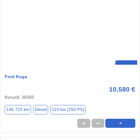
Ford Kuga
10.580 €
Künzell, 36093
146.723 km
Diesel
110 kw (150 PS)
★
➦
➜