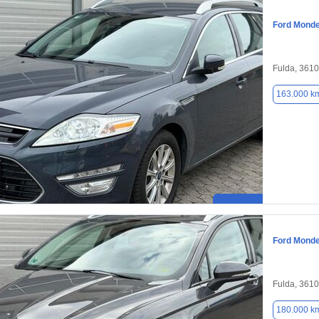
Ford Mond
Fulda, 361
163.000 k
Ford Mond
Fulda, 361
180.000 k