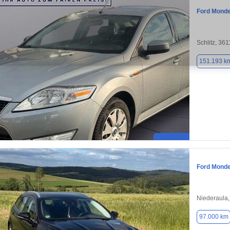
Ford Mond
Schlitz, 36
151.193 k
Ford Mond
Niederaula
97.000 km