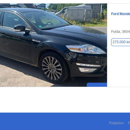
Ford Mond
Fulda, 360
275.000 k
Ratgeber
P