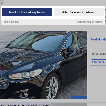
Finden Sie in Geisa Ihren gebrauc
Alle Cookies akzeptieren
Alle Cookies ablehnen
 Sie in Geisa einen Ford Mondeo Gebrauchtwagen? Entdecken Sie gebrauchte Mo
von privat und vom Händle
Einstellungen
Datenschutzerklärung
Ford Mond
Fulda, 361
138.000 k