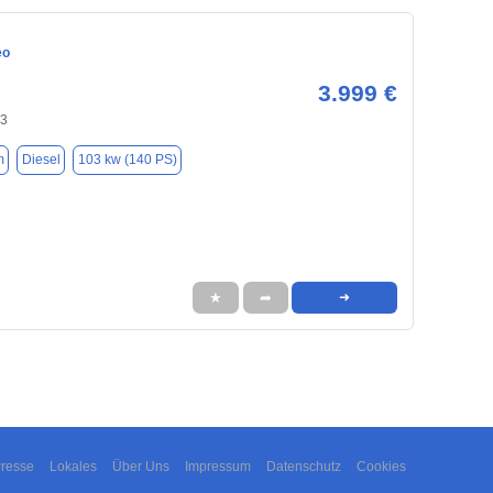
eo
3.999 €
43
m
Diesel
103 kw (140 PS)
★
➦
➜
resse
Lokales
Über Uns
Impressum
Datenschutz
Cookies