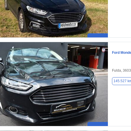
Ford Mond
Fulda, 360
145.527 k