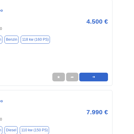
eo
4.500 €
00
m
Benzin
118 kw (160 PS)
★
➦
➜
eo
7.990 €
00
m
Diesel
110 kw (150 PS)