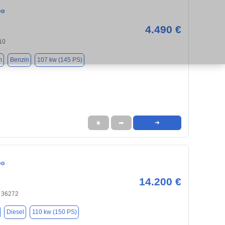
eo
4.490 €
110
m
Benzin
107 kw (145 PS)
★
➦
➜
eo
14.200 €
, 36272
Diesel
110 kw (150 PS)