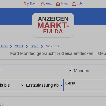
Event
Auto
Immo
Job
ANZEIGEN
MARKT-
FULDA
UTOS
❯
GEISA
❯
FORD
❯
MONDEO
Ford Mondeo gebraucht in Geisa entdecken – Geb
×