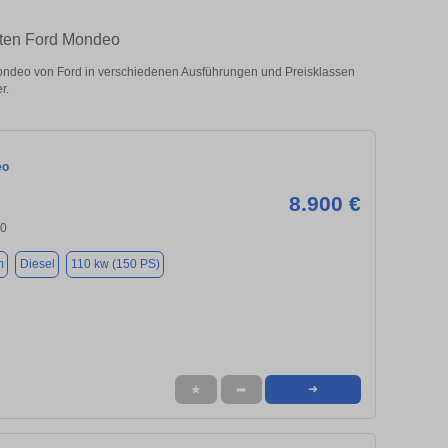
hten Ford Mondeo
ndeo von Ford in verschiedenen Ausführungen und Preisklassen
r.
eo
8.900 €
00
m
Diesel
110 kw (150 PS)
★
➦
➜