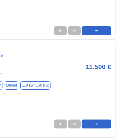
★
➦
➜
eo
11.500 €
37
m
Diesel
110 kw (150 PS)
★
➦
➜