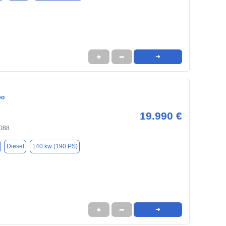
★
➦
➜
eo
19.990 €
6088
Diesel
140 kw (190 PS)
★
➦
➜