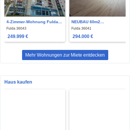
4-Zimmer-Wohnung Fulda
NEUBAU 60m2
Stadtmitte
Eigentumswohnung FD-
Fulda 36043
Fulda 36041
Neuenberg
249.999 €
294.000 €
Mehr Wohnungen zur Miete entdecken
Haus kaufen