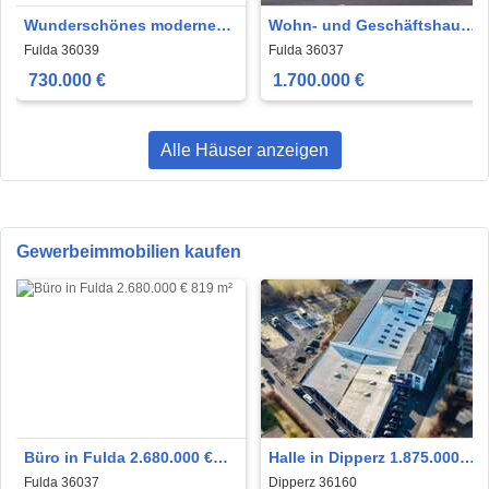
Wunderschönes modernes
Wohn- und Geschäftshaus
Einfamilienhaus -mit
an der Petersberger Straße!
Fulda 36039
Fulda 36037
traumhaftem Ausblick
730.000 €
1.700.000 €
Alle Häuser anzeigen
Gewerbeimmobilien kaufen
Büro in Fulda 2.680.000 €
Halle in Dipperz 1.875.000 €
819 m²
4260 m²
Fulda 36037
Dipperz 36160