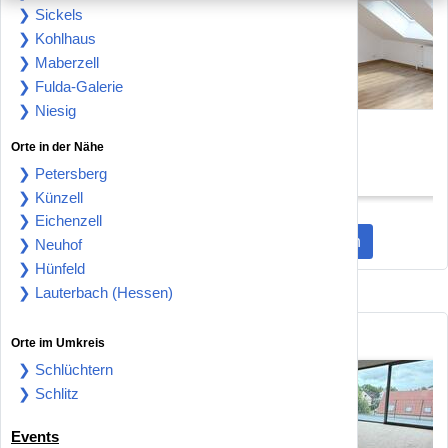
❯ Sickels
❯ Kohlhaus
❯ Maberzell
❯ Fulda-Galerie
❯ Niesig
Wohnung zum Mieten in
Moderne
Orte in der Nähe
Fulda 855 € 85 m²
Dachgeschosswohnung mit
Fulda 36039
Fulda 36041
hochwertiger
❯ Petersberg
855 €
830 €
Komplettmodernisierung
❯ Künzell
❯ Eichenzell
Mehr Wohnungen zur Miete entdecken
❯ Neuhof
❯ Hünfeld
❯ Lauterbach (Hessen)
Wohnungen kaufen statt mieten
Orte im Umkreis
❯ Schlüchtern
❯ Schlitz
Events