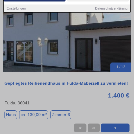
Einstellungen
Datenschutzerklärung
1 / 13
Gepflegtes Reihenendhaus in Fulda-Maberzell zu vermieten!
1.400 €
Fulda, 36041
Haus
ca. 130,00 m²
Zimmer 6
★
➦
➜