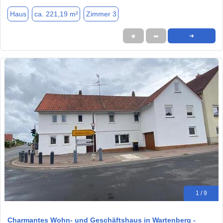
Haus
ca. 221,19 m²
Zimmer 3
★
➦
➜
1 / 9
Charmantes Wohn- und Geschäftshaus in Wartenberg -