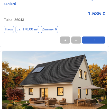
saniert!
1.585 €
Fulda, 36043
Haus
ca. 178,00 m²
Zimmer 6
★
➦
➜