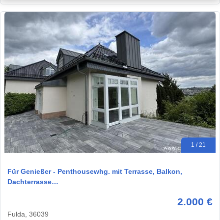
1 / 21
Für Genießer - Penthousewhg. mit Terrasse, Balkon,
Dachterrasse…
2.000 €
Fulda, 36039