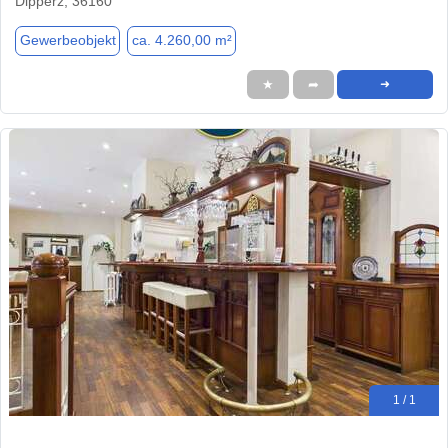
Dipperz, 36160
Gewerbeobjekt
ca. 4.260,00 m²
★
➦
➜
1 / 1