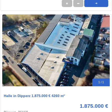
★
➦
➜
1 / 1
Halle in Dipperz 1.875.000 € 4260 m²
1.875.000 €