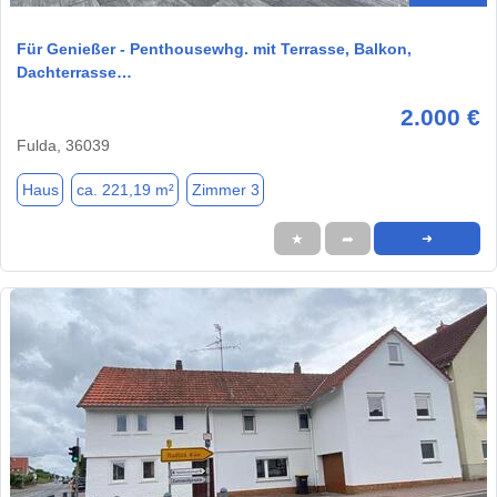
Für Genießer - Penthousewhg. mit Terrasse, Balkon,
Dachterrasse…
2.000 €
Fulda, 36039
Haus
ca. 221,19 m²
Zimmer 3
★
➦
➜