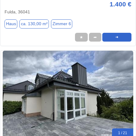
1.400 €
Fulda, 36041
Haus
ca. 130,00 m²
Zimmer 6
★
➦
➜
1 / 21