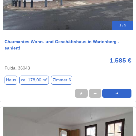
1 / 9
Charmantes Wohn- und Geschäftshaus in Wartenberg -
saniert!
1.585 €
Fulda, 36043
Haus
ca. 178,00 m²
Zimmer 6
★
➦
➜