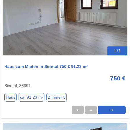
1 / 1
Haus zum Mieten in Sinntal 750 € 91.23 m²
750 €
Sinntal, 36391
Haus
ca. 91,23 m²
Zimmer 5
★
➦
➜