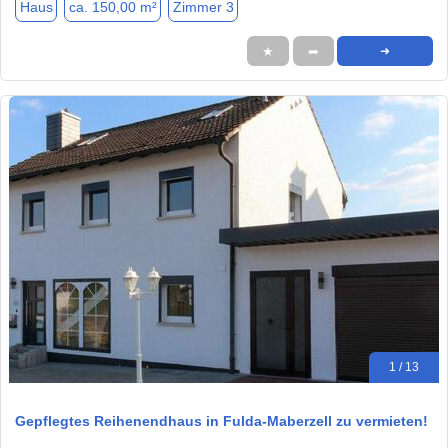
Haus
ca. 150,00 m²
Zimmer 3
★
➦
➜
1 / 13
Gepflegtes Reihenendhaus in Fulda-Maberzell zu vermieten!