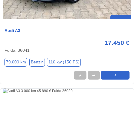
Audi A3
17.450 €
Fulda, 36041
79.000 km
Benzin
110 kw (150 PS)
★
➦
➜