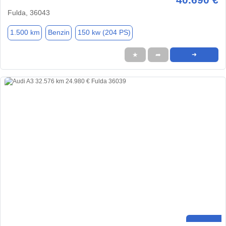
Fulda, 36043
1.500 km
Benzin
150 kw (204 PS)
★
➦
➜