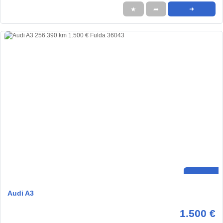
★
➦
➜
Audi A3
1.500 €