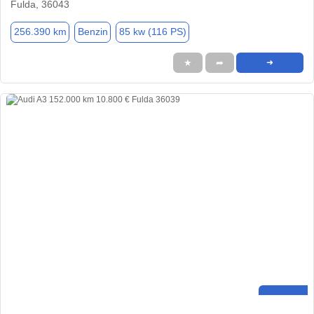
Fulda, 36043
256.390 km
Benzin
85 kw (116 PS)
★
➦
➜