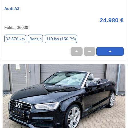
Audi A3
24.980 €
Fulda, 36039
32.576 km
Benzin
110 kw (150 PS)
★
➦
➜