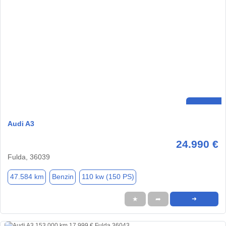
Audi A3
24.990 €
Fulda, 36039
47.584 km
Benzin
110 kw (150 PS)
★
➦
➜