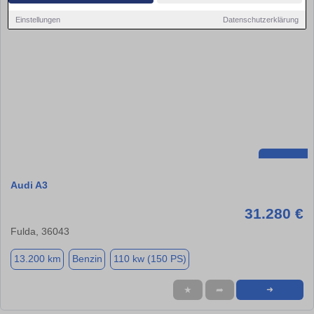
Einstellungen
Datenschutzerklärung
Audi A3
31.280 €
Fulda, 36043
13.200 km
Benzin
110 kw (150 PS)
★
➦
➜