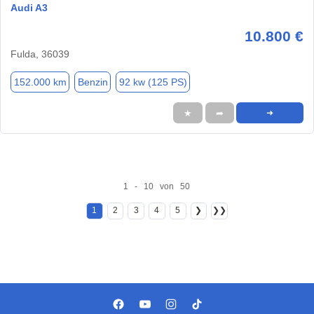
Audi A3
10.800 €
Fulda, 36039
152.000 km
Benzin
92 kw (125 PS)
★
➦
➜
1 - 10 von 50
1
2
3
4
5
❯
❯❯