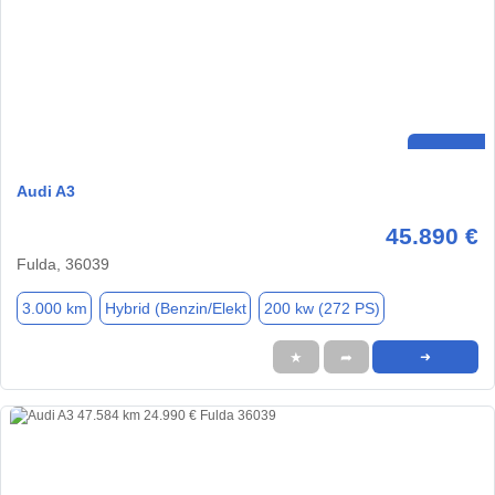
Audi A3
45.890 €
Fulda, 36039
3.000 km
Hybrid (Benzin/Elekt
200 kw (272 PS)
★
➦
➜