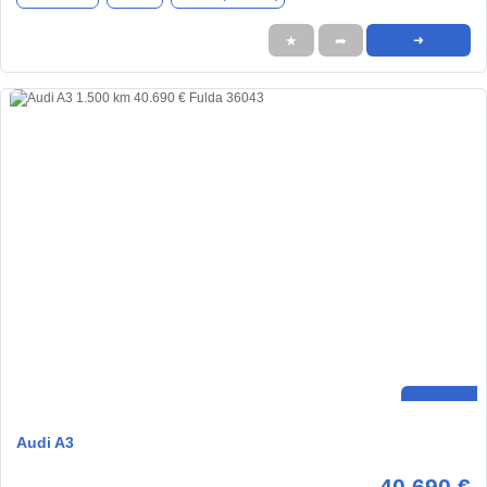
★
➦
➜
Audi A3
40.690 €