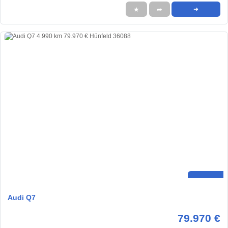
★
➦
➜
Audi Q7
79.970 €