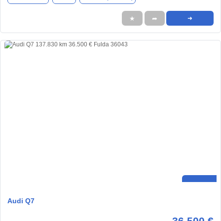
★
➦
➜
Audi Q7
36.500 €