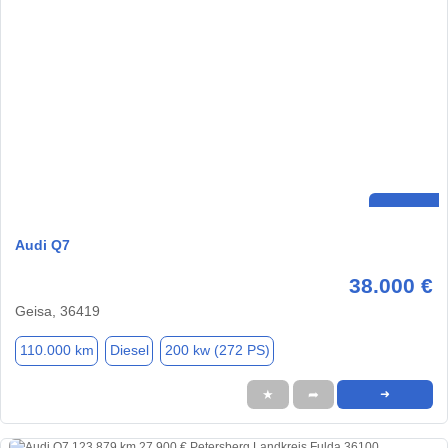
Audi Q7
38.000 €
Geisa, 36419
110.000 km
Diesel
200 kw (272 PS)
★
➦
➜