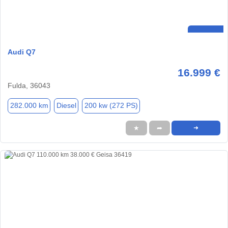
Audi Q7
16.999 €
Fulda, 36043
282.000 km
Diesel
200 kw (272 PS)
★
➦
➜