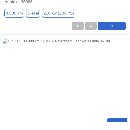
Hünfeld, 36088
4.990 km
Diesel
210 kw (286 PS)
★
➦
➜