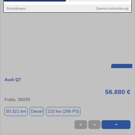
Einstellungen
Datenschutzerklärung
Audi Q7
56.880 €
Fulda, 36039
50.321 km
Diesel
210 kw (286 PS)
★
➦
➜