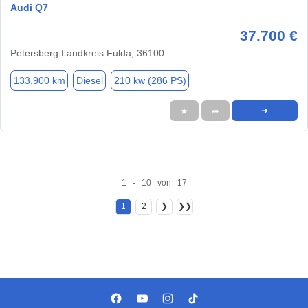
Audi Q7
37.700 €
Petersberg Landkreis Fulda, 36100
133.900 km
Diesel
210 kw (286 PS)
★
➦
➜
1 - 10 von 17
1
2
❯
❯❯