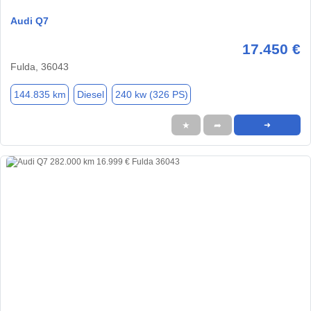
Audi Q7
17.450 €
Fulda, 36043
144.835 km
Diesel
240 kw (326 PS)
★
➦
➜