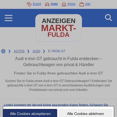
Event
Auto
Immo
Job
ANZEIGEN
MARKT-
FULDA
❯
AUTOS
❯
AUDI
❯
E-TRON-GT
Audi e-tron GT gebraucht in Fulda entdecken –
Gebrauchtwagen von privat & Händler
Finden Sie in Fulda Ihren gebrauchten Audi e-tron GT
Suchen Sie in Fulda einen Audi e-tron GT Gebrauchtwagen? Entdecken Sie
gebrauchte e-tron GT von e-tron GT in verschiedenen Ausführungen und
Preisklassen von privat und vom Händler.
Leider konnten wir derzeit keine passenden Autos finden. Schauen Sie
bald wieder vorbei!
Alle Cookies akzeptieren
Alle Cookies ablehnen