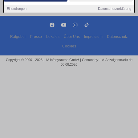
Einstellungen
Datenschutzerklärung
Ratgeber
Presse
Lokales
Über Uns
Impressum
Datenschutz
Cookies
Copyright © 2000 - 2026 | 1A Infosysteme GmbH | Content by: 1A-Anzeigenmarkt.de
08.08.2026