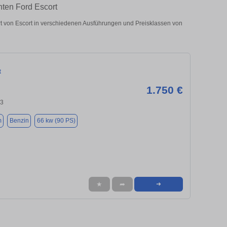
hten Ford Escort
 von Escort in verschiedenen Ausführungen und Preisklassen von
t
1.750 €
43
m
Benzin
66 kw (90 PS)
★
➦
➜