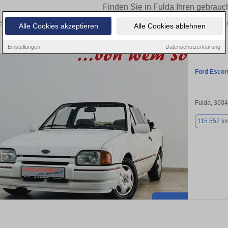
Finden Sie in Fulda Ihren gebrauc
Sie in Fulda einen Ford Escort Gebrauchtwagen? Entdecken Sie gebrauchte Escort
Alle Cookies akzeptieren
Alle Cookies ablehnen
privat und vom Händler.
Einstellungen
Datenschutzerklärung
Ford Escor
Fulda, 360
115.557 k