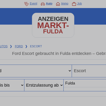
Event
Auto
Immo
Job
ANZEIGEN
MARKT-
FULDA
UTOS
❯
FORD
❯
ESCORT
Ford Escort gebraucht in Fulda entdecken – Geb