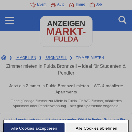
Event
Auto
Immo
Job
ANZEIGEN
MARKT-
FULDA
❯
IMMOBILIEN
❯
BRONNZELL
❯
ZIMMER-MIETEN
Zimmer mieten in Fulda Bronnzell – Ideal für Studenten &
Pendler
Jetzt ein Zimmer in Fulda Bronnzell mieten – WG & möblierte
Apartments
Finde günstige Zimmer zur Miete in Fulda. Ob WG-Zimmer, möbliertes
Apartment oder Pendlerwohnung – hier gibt’s passende Angebote!
Leider konnten wir derzeit keine passenden Objekte finden. Schauen Sie
bald wieder vorbei!
Alle Cookies akzeptieren
Alle Cookies ablehnen