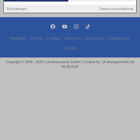
Einstellungen
Datenschutzerklärung
Ratgeber
Presse
Lokales
Über Uns
Impressum
Datenschutz
Cookies
Copyright © 2000 - 2026 | 1A Infosysteme GmbH | Content by: 1A-Anzeigenmarkt.de
09.08.2026