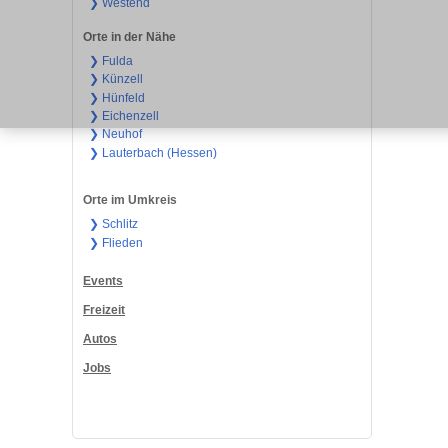
❯ Westend
Orte in der Nähe
❯ Fulda
❯ Künzell
❯ Hünfeld
❯ Eichenzell
❯ Neuhof
❯ Lauterbach (Hessen)
Orte im Umkreis
❯ Schlitz
❯ Flieden
Events
Freizeit
Autos
Jobs