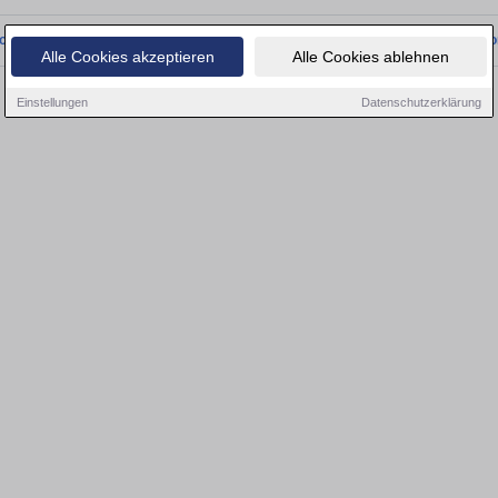
onnten wir derzeit keine passenden Objekte finden. Schauen Sie bald wieder vo
Alle Cookies akzeptieren
Alle Cookies ablehnen
Einstellungen
Datenschutzerklärung