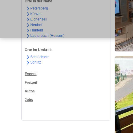
Orte in der Nähe
❯ Petersberg
❯ Künzell
❯ Eichenzell
❯ Neuhof
❯ Hünfeld
❯ Lauterbach (Hessen)
Orte im Umkreis
❯ Schlüchtern
❯ Schlitz
Events
Freizeit
Autos
Jobs