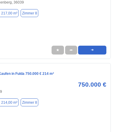
henberg, 36039
. 217,00 m²
Zimmer 8
★
➦
➜
aufen in Fulda 750.000 € 214 m²
750.000 €
39
. 214,00 m²
Zimmer 8