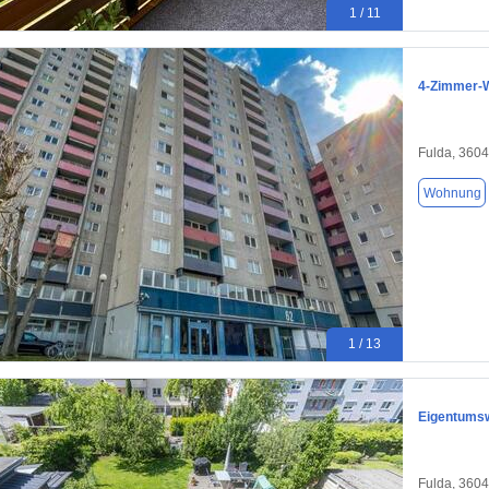
1 / 11
4-Zimmer-W
Fulda, 360
Wohnung
1 / 13
Eigentums
Fulda, 360