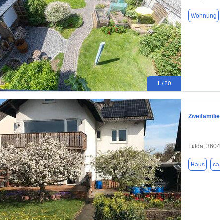
Wohnung
1 / 20
Zweifamilie
Fulda, 360
Haus
ca