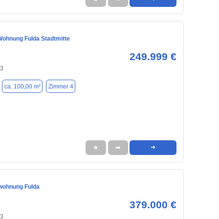
ohnung Fulda Stadtmitte
249.999 €
43
ca. 100,00 m²
Zimmer 4
★
➦
➜
wohnung Fulda
379.000 €
43