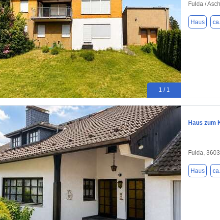
Fulda / Asc
Haus
ca
1 / 1
Haus zum K
Fulda, 360
Haus
ca