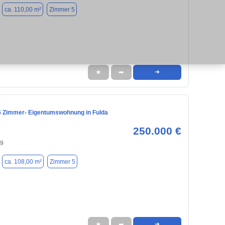
ca. 110,00 m²
Zimmer 5
★
➦
➜
 5 Zimmer- Eigentumswohnung in Fulda
250.000 €
39
ca. 108,00 m²
Zimmer 5
★
➦
➜