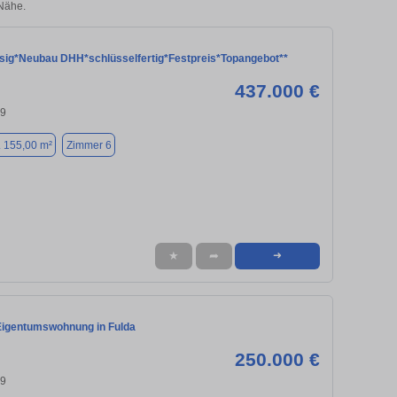
Nähe.
esig*Neubau DHH*schlüsselfertig*Festpreis*Topangebot**
437.000 €
39
. 155,00 m²
Zimmer 6
★
➦
➜
igentumswohnung in Fulda
250.000 €
39