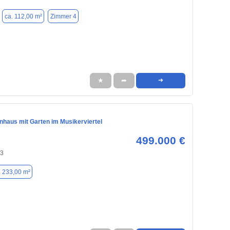
ca. 112,00 m²
Zimmer 4
★
➦
➜
nhaus mit Garten im Musikerviertel
499.000 €
43
. 233,00 m²