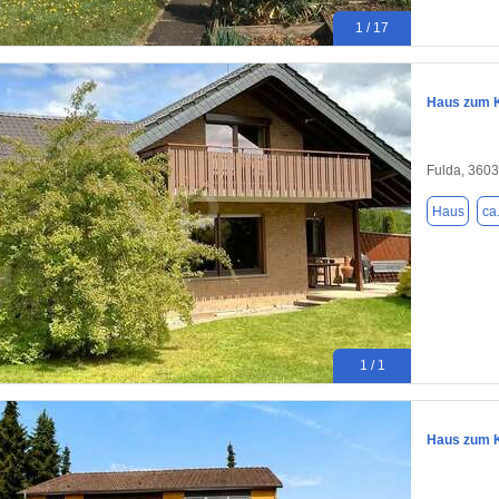
1 / 17
Haus zum K
Fulda, 360
Haus
ca
1 / 1
Haus zum K