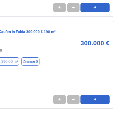
★
➦
➜
aufen in Fulda 300.000 € 190 m²
300.000 €
39
. 190,00 m²
Zimmer 8
★
➦
➜