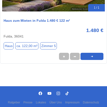
1 / 1
Haus zum Mieten in Fulda 1.480 € 122 m²
1.480 €
Fulda, 36041
Haus
ca. 122,00 m²
Zimmer 5
★
➦
➜
Ratgeber
Presse
Lokales
Über Uns
Impressum
Datenschutz