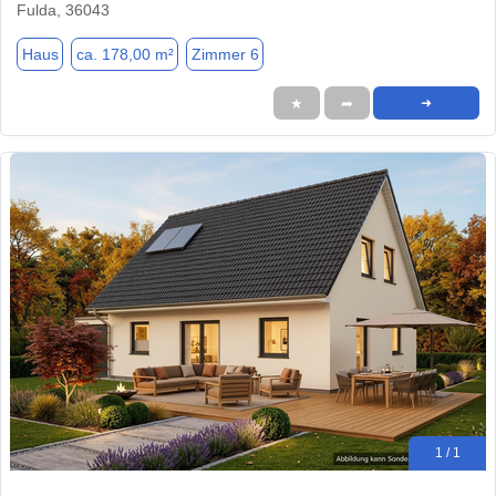
Fulda, 36043
Haus
ca. 178,00 m²
Zimmer 6
★
➦
➜
1 / 1