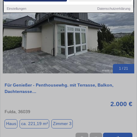
Einstellungen
Datenschutzerklärung
1 / 21
Für Genießer - Penthousewhg. mit Terrasse, Balkon,
Dachterrasse…
2.000 €
Fulda, 36039
Haus
ca. 221,19 m²
Zimmer 3