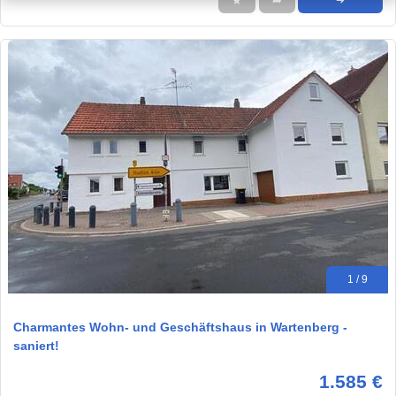
★
➦
➜
1 / 9
Charmantes Wohn- und Geschäftshaus in Wartenberg -
saniert!
1.585 €