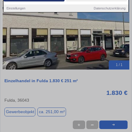
Einstellungen
Datenschutzerklärung
1 / 1
Einzelhandel in Fulda 1.830 € 251 m²
1.830 €
Fulda, 36043
Gewerbeobjekt
ca. 251,00 m²
★
➦
➜