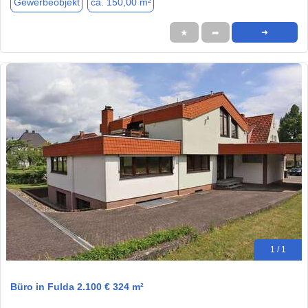
Gewerbeobjekt
ca. 150,00 m²
★
➦
➜
1 / 1
Büro in Fulda 2.100 € 324 m²