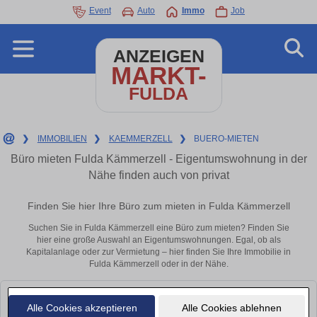
Event
Auto
Immo
Job
ANZEIGEN
MARKT-
FULDA
❯
IMMOBILIEN
❯
KAEMMERZELL
❯
BUERO-MIETEN
Büro mieten Fulda Kämmerzell - Eigentumswohnung in der
Nähe finden auch von privat
Finden Sie hier Ihre Büro zum mieten in Fulda Kämmerzell
Suchen Sie in Fulda Kämmerzell eine Büro zum mieten? Finden Sie
hier eine große Auswahl an Eigentumswohnungen. Egal, ob als
Kapitalanlage oder zur Vermietung – hier finden Sie Ihre Immobilie in
Fulda Kämmerzell oder in der Nähe.
Leider konnten wir derzeit keine passenden Objekte finden. Schauen Sie
Alle Cookies akzeptieren
Alle Cookies ablehnen
bald wieder vorbei!