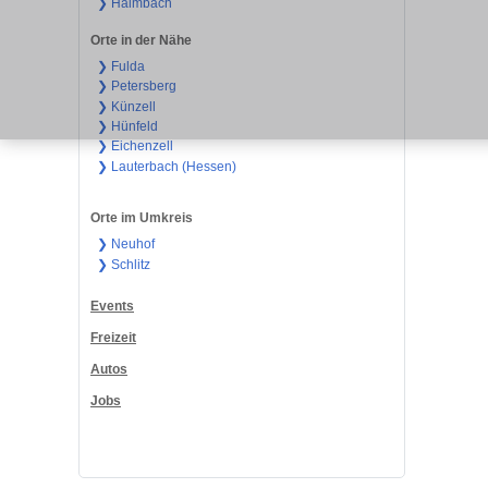
❯ Haimbach
Orte in der Nähe
❯ Fulda
❯ Petersberg
❯ Künzell
❯ Hünfeld
❯ Eichenzell
❯ Lauterbach (Hessen)
Orte im Umkreis
❯ Neuhof
❯ Schlitz
Events
Freizeit
Autos
Jobs