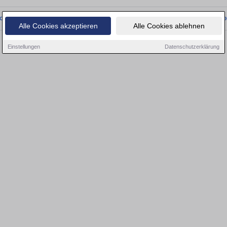
onnten wir derzeit keine passenden Objekte finden. Schauen Sie bald wieder vo
Alle Cookies akzeptieren
Alle Cookies ablehnen
Einstellungen
Datenschutzerklärung