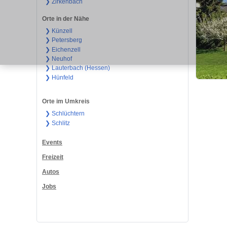
❯ Zirkenbach
Orte in der Nähe
❯ Künzell
❯ Petersberg
❯ Eichenzell
❯ Neuhof
❯ Lauterbach (Hessen)
❯ Hünfeld
Orte im Umkreis
❯ Schlüchtern
❯ Schlitz
Events
Freizeit
Autos
Jobs