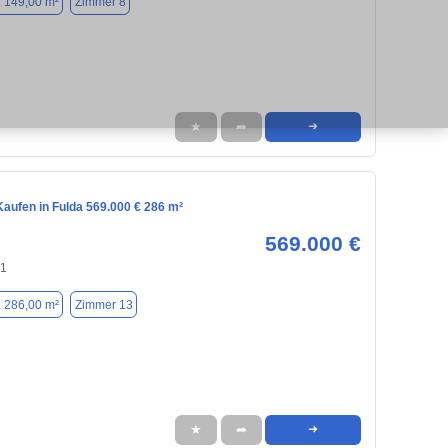
. 149,00 m²
Zimmer 8
★
➦
➜
aufen in Fulda 569.000 € 286 m²
569.000 €
41
. 286,00 m²
Zimmer 13
★
➦
➜