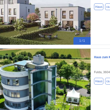
Haus
ca
1 / 1
Haus zum K
Fulda, 360
Haus
ca