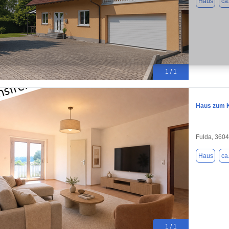
Haus
ca
1 / 1
Haus zum K
Fulda, 360
Haus
ca
1 / 1