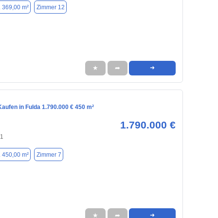
. 369,00 m²
Zimmer 12
★
➦
➜
aufen in Fulda 1.790.000 € 450 m²
1.790.000 €
41
. 450,00 m²
Zimmer 7
★
➦
➜