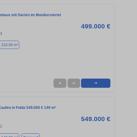
nhaus mit Garten im Musikerviertel
499.000 €
43
. 233,00 m²
★
➦
➜
aufen in Fulda 549.000 € 149 m²
549.000 €
41