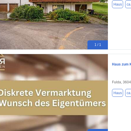
Haus
ca
1 / 1
Haus zum K
Fulda, 360
Haus
ca