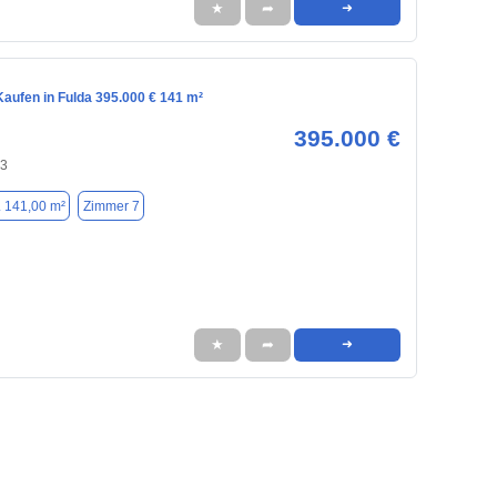
★
➦
➜
aufen in Fulda 395.000 € 141 m²
395.000 €
43
. 141,00 m²
Zimmer 7
★
➦
➜