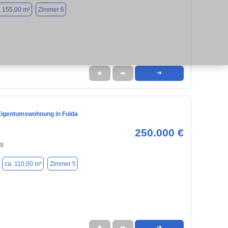
. 155,00 m²
Zimmer 6
★
➦
➜
igentumswohnung in Fulda
250.000 €
39
ca. 110,00 m²
Zimmer 5
★
➦
➜