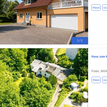
Haus
ca
1 / 1
Haus zum K
Fulda, 360
Haus
ca