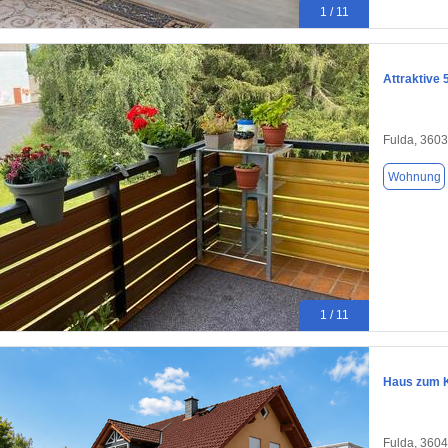
1 / 11
Attraktive
Fulda, 360
Wohnung
1 / 11
Haus zum K
Fulda, 360