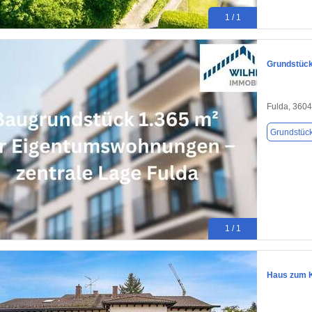
1 / 1
Grundstück
Fulda, 360
Grundstüc
1 / 1
Haus zum K