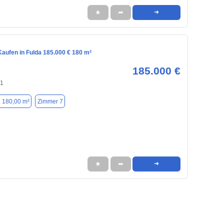
★
➦
➜
aufen in Fulda 185.000 € 180 m²
185.000 €
41
. 180,00 m²
Zimmer 7
★
➦
➜