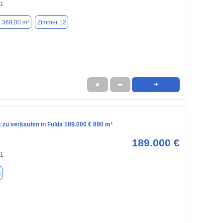
41
. 369,00 m²
Zimmer 12
★
➦
➜
 zu verkaufen in Fulda 189.000 € 890 m²
189.000 €
41
k