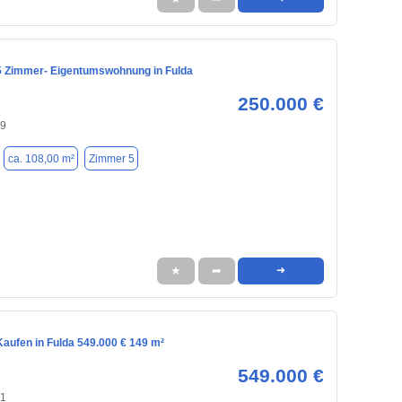
 5 Zimmer- Eigentumswohnung in Fulda
250.000 €
39
ca. 108,00 m²
Zimmer 5
★
➦
➜
aufen in Fulda 549.000 € 149 m²
549.000 €
41