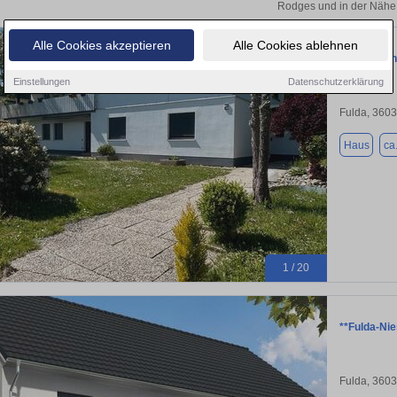
Rodges und in der Nähe
Alle Cookies akzeptieren
Alle Cookies ablehnen
Wunderschö
Einstellungen
Datenschutzerklärung
Fulda, 360
Haus
ca
1 / 20
**Fulda-Ni
Fulda, 360