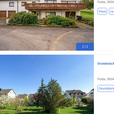
Fulda, 360
Haus
ca
1 / 1
Grundstück
Fulda, 360
Grundstüc