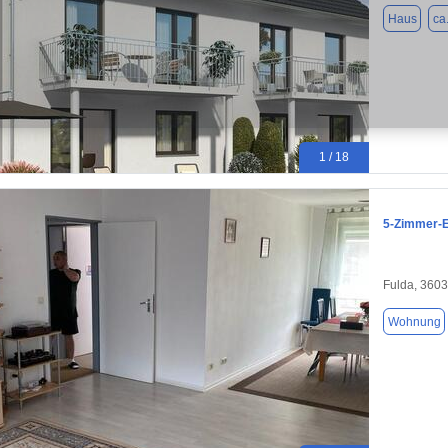
Haus
ca
1 / 18
5-Zimmer-E
Fulda, 360
Wohnung