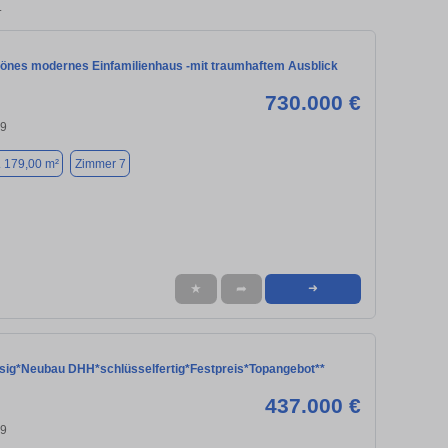
.
nes modernes Einfamilienhaus -mit traumhaftem Ausblick
730.000 €
39
. 179,00 m²
Zimmer 7
★
➦
➜
esig*Neubau DHH*schlüsselfertig*Festpreis*Topangebot**
437.000 €
39