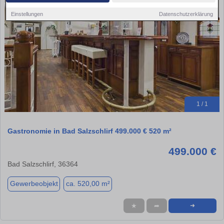
Einstellungen
Datenschutzerklärung
1 / 1
Gastronomie in Bad Salzschlirf 499.000 € 520 m²
499.000 €
Bad Salzschlirf, 36364
Gewerbeobjekt
ca. 520,00 m²
★
➦
➜