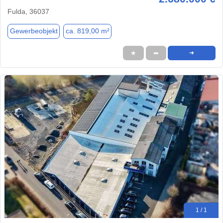
Fulda, 36037
Gewerbeobjekt
ca. 819,00 m²
★
➦
➜
1 / 1