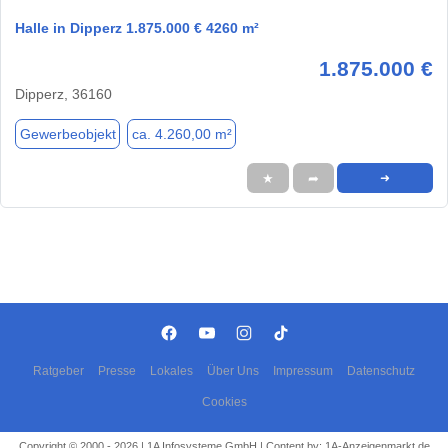
Halle in Dipperz 1.875.000 € 4260 m²
1.875.000 €
Dipperz, 36160
Gewerbeobjekt
ca. 4.260,00 m²
★
➦
➜
Ratgeber
Presse
Lokales
Über Uns
Impressum
Datenschutz
Cookies
Copyright © 2000 - 2026 | 1A Infosysteme GmbH | Content by: 1A-Anzeigenmarkt.de