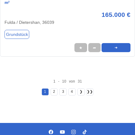
m²
165.000 €
Fulda / Dietershan, 36039
Grundstück
★
➦
➜
1 - 10 von 31
1
2
3
4
❯
❯❯