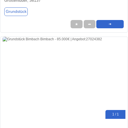
Großenlüder, 36137
Grundstück
★
➦
➜
1 / 1