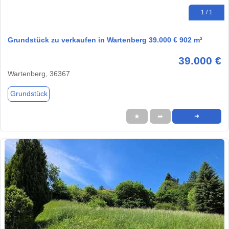
1 / 1
Grundstück zu verkaufen in Wartenberg 39.000 € 902 m²
39.000 €
Wartenberg, 36367
Grundstück
★
➦
➜