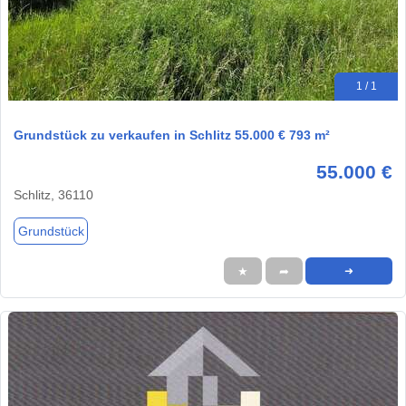
1 / 1
Grundstück zu verkaufen in Schlitz 55.000 € 793 m²
55.000 €
Schlitz, 36110
Grundstück
★
➦
➜