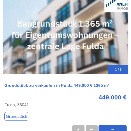
1 / 1
Grundstück zu verkaufen in Fulda 449.000 € 1365 m²
449.000 €
Fulda, 36041
Grundstück
★
➦
➜