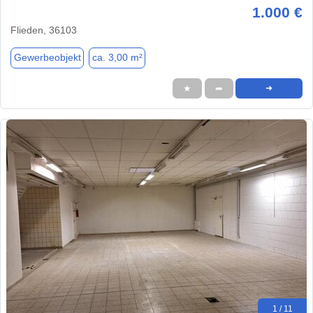
1.000 €
Flieden, 36103
Gewerbeobjekt
ca. 3,00 m²
★
➦
➜
1 / 11