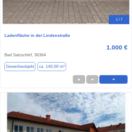
1 / 7
Ladenfläche in der Lindenstraße
1.000 €
Bad Salzschlirf, 36364
Gewerbeobjekt
ca. 140,00 m²
★
➦
➜