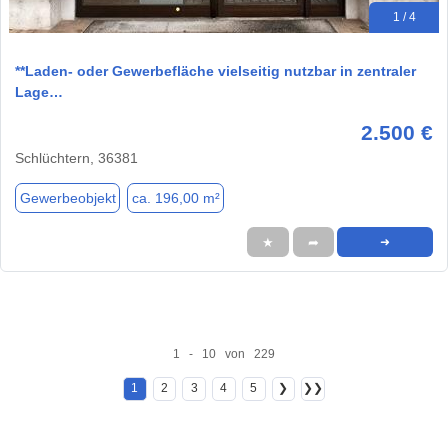
1 / 4
**Laden- oder Gewerbefläche vielseitig nutzbar in zentraler
Lage…
2.500 €
Schlüchtern, 36381
Gewerbeobjekt
ca. 196,00 m²
★
➦
➜
1 - 10 von 229
1
2
3
4
5
❯
❯❯