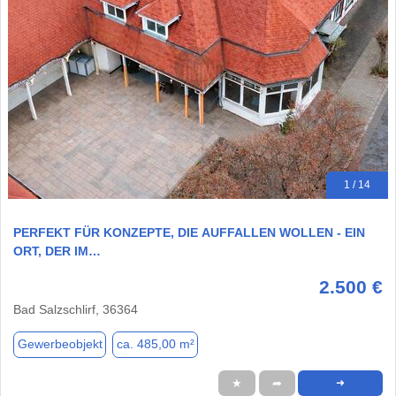
1 / 14
PERFEKT FÜR KONZEPTE, DIE AUFFALLEN WOLLEN - EIN
ORT, DER IM…
2.500 €
Bad Salzschlirf, 36364
Gewerbeobjekt
ca. 485,00 m²
★
➦
➜