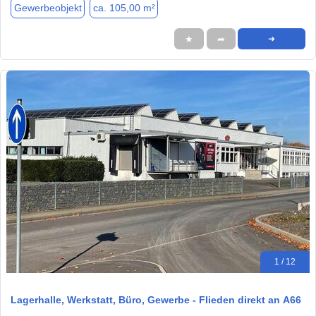
Gewerbeobjekt
ca. 105,00 m²
★
➦
➜
1 / 12
Lagerhalle, Werkstatt, Büro, Gewerbe - Flieden direkt an A66