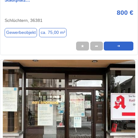
800 €
Schlüchtern, 36381
Gewerbeobjekt
ca. 75,00 m²
★
➦
➜