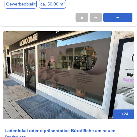
Gewerbeobjekt
ca. 50,00 m²
★
➦
➜
1 / 24
Ladenlokal oder repräsentative Bürofläche am neuen
Stadtplatz…