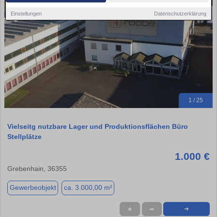
Einstellungen
Datenschutzerklärung
1 / 25
Vielseitg nutzbare Lager und Produktionsflächen Büro
Stellplätze
1.000 €
Grebenhain, 36355
Gewerbeobjekt
ca. 3.000,00 m²
★
➦
➜