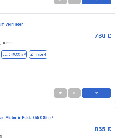
um Vermieten
780 €
, 36355
ca. 140,00 m²
Zimmer 4
★
➦
➜
m Mieten in Fulda 855 € 85 m²
855 €
39