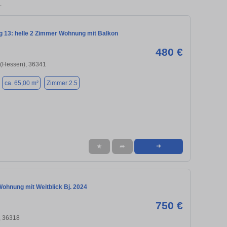
.
 13: helle 2 Zimmer Wohnung mit Balkon
480 €
 (Hessen), 36341
ca. 65,00 m²
Zimmer 2.5
★
➦
➜
Wohnung mit Weitblick Bj. 2024
750 €
, 36318