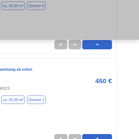
ca. 90,00 m²
Zimmer 6
★
➦
➜
wohnung ab sofort
450 €
36323
ca. 45,00 m²
Zimmer 2
★
➦
➜