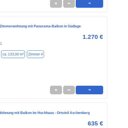
★
➦
➜
Zimmerwohnung mit Panorama-Balkon in Südlage
1.270 €
41
ca. 133,00 m²
Zimmer 4
★
➦
➜
ohnung mit Balkon im Hochhaus - Ortsteil Aschenberg
635 €