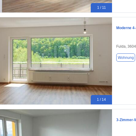
1 / 11
Moderne 4-
Fulda, 360
Wohnung
1 / 14
3-Zimmer-W