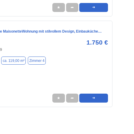
★
➦
➜
e MaisonetteWohnung mit stilvollem Design, Einbauküche…
1.750 €
39
ca. 119,00 m²
Zimmer 4
★
➦
➜