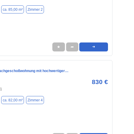
ca. 85,00 m²
Zimmer 2
★
➦
➜
achgeschoßwohnung mit hochwertiger…
830 €
41
ca. 82,00 m²
Zimmer 4