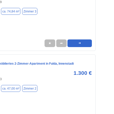
39
ca. 74,84 m²
Zimmer 3
★
➦
➜
 möbliertes 2-Zimmer-Apartment in Fulda, Innenstadt
1.300 €
43
ca. 47,00 m²
Zimmer 2