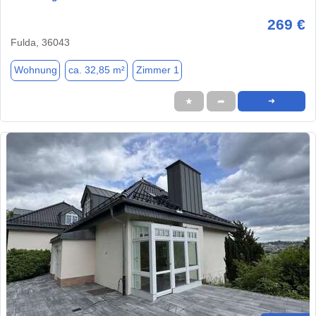
269 €
Fulda, 36043
Wohnung
ca. 32,85 m²
Zimmer 1
★
➦
➜