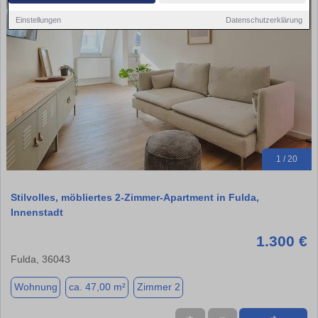
Einstellungen
Datenschutzerklärung
1 / 20
Stilvolles, möbliertes 2-Zimmer-Apartment in Fulda,
Innenstadt
1.300 €
Fulda, 36043
Wohnung
ca. 47,00 m²
Zimmer 2