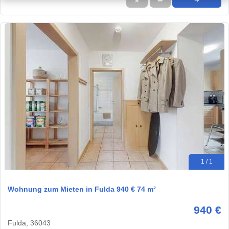
★
➦
➜
1 / 1
Wohnung zum Mieten in Fulda 940 € 74 m²
940 €
Fulda, 36043