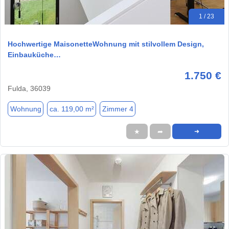
1 / 23
Hochwertige MaisonetteWohnung mit stilvollem Design,
Einbauküche…
1.750 €
Fulda, 36039
Wohnung
ca. 119,00 m²
Zimmer 4
★
➦
➜