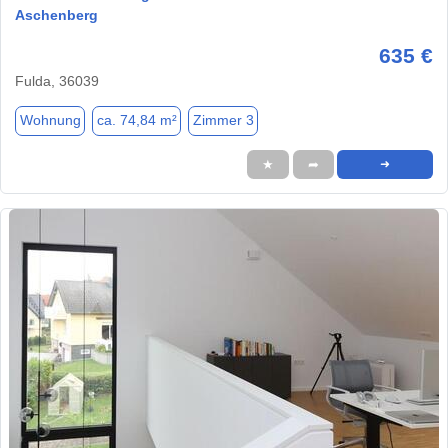
Aschenberg
635 €
Fulda, 36039
Wohnung
ca. 74,84 m²
Zimmer 3
★
➦
➜