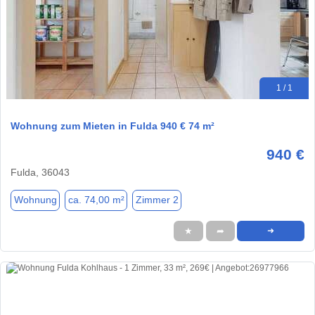
1 / 1
Wohnung zum Mieten in Fulda 940 € 74 m²
940 €
Fulda, 36043
Wohnung
ca. 74,00 m²
Zimmer 2
★
➦
➜