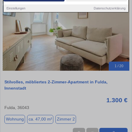
Einstellungen
Datenschutzerklärung
1 / 20
Stilvolles, möbliertes 2-Zimmer-Apartment in Fulda,
Innenstadt
1.300 €
Fulda, 36043
Wohnung
ca. 47,00 m²
Zimmer 2