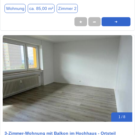
Wohnung
ca. 85,00 m²
Zimmer 2
★
➦
➜
1 / 8
3-Zimmer-Wohnung mit Balkon im Hochhaus - Ortsteil